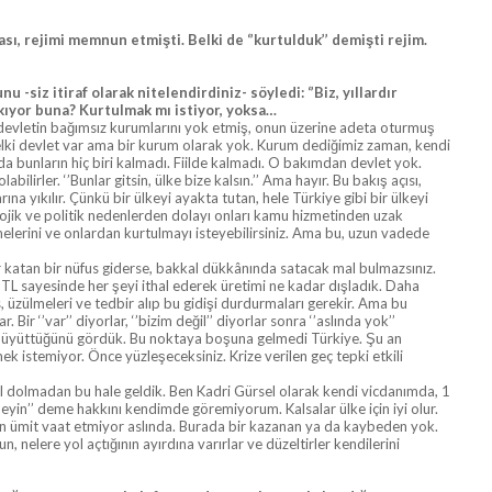
sı, rejimi memnun etmişti. Belki de ‘’kurtulduk’’ demişti rejim.
iz itiraf olarak nitelendirdiniz- söyledi: ‘’Biz, yıllardır
kıyor buna? Kurtulmak mı istiyor, yoksa…
ve devletin bağımsız kurumlarını yok etmiş, onun üzerine adeta oturmuş
k belki devlet var ama bir kurum olarak yok. Kurum dediğimiz zaman, kendi
ında bunların hiç biri kalmadı. Fiilde kalmadı. O bakımdan devlet yok.
bilirler. ‘’Bunlar gitsin, ülke bize kalsın.’’ Ama hayır. Bu bakış açısı,
rına yıkılır. Çünkü bir ülkeyi ayakta tutan, hele Türkiye gibi bir ülkeyi
olojik ve politik nedenlerden dolayı onları kamu hizmetinden uzak
tmelerini ve onlardan kurtulmayı isteyebilirsiniz. Ama bu, uzun vadede
r katan bir nüfus giderse, bakkal dükkânında satacak mal bulmazsınız.
 TL sayesinde her şeyi ithal ederek üretimi ne kadar dışladık. Daha
, üzülmeleri ve tedbir alıp bu gidişi durdurmaları gerekir. Ama bu
ir ‘’var’’ diyorlar, ‘’bizim değil’’ diyorlar sonra ‘’aslında yok’’
erini büyüttüğünü gördük. Bu noktaya boşuna gelmedi Türkiye. Şu an
k istemiyor. Önce yüzleşeceksiniz. Krize verilen geç tepki etkili
l dolmadan bu hale geldik. Ben Kadri Gürsel olarak kendi vicdanımda, 1
meyin’’ deme hakkını kendimde göremiyorum. Kalsalar ülke için iyi olur.
için ümit vaat etmiyor aslında. Burada bir kazanan ya da kaybeden yok.
nelere yol açtığının ayırdına varırlar ve düzeltirler kendilerini