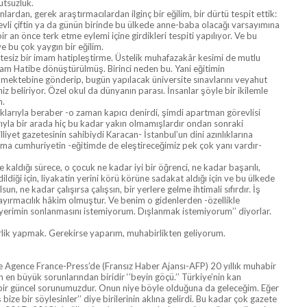
utsuzluk.
an, gerek araştırmacılardan ilginç bir eğilim, bir dürtü tespit ettik:
ç evli çiftin ya da günün birinde bu ülkede anne-baba olacağı varsayımına
ir an önce terk etme eylemi içine girdikleri tespiti yapılıyor. Ve bu
e bu çok yaygın bir eğilim.
itesiz bir imam hatipleştirme. Üstelik muhafazakâr kesimi de mutlu
İmam Hatibe dönüştürülmüş. Birinci neden bu. Yani eğitimin
if mektebine gönderip, bugün yapılacak üniversite sınavlarını veyahut
 beliriyor. Özel okul da dünyanın parası. İnsanlar şöyle bir ikilemle
m.
larıyla beraber -o zaman kapıcı denirdi, şimdi apartman görevlisi
rıyla bir arada hiç bu kadar yakın olmamışlardır ondan sonraki
yet gazetesinin sahibiydi Karacan- İstanbul’un dini azınlıklarına
ama cumhuriyetin -eğitimde de eleştireceğimiz pek çok yanı vardır-
e kaldığı sürece, o çocuk ne kadar iyi bir öğrenci, ne kadar başarılı,
ildiği için, liyakatin yerini körü körüne sadakat aldığı için ve bu ülkede
, ne kadar çalışırsa çalışsın, bir yerlere gelme ihtimali sıfırdır. İş
Kayırmacılık hâkim olmuştur. Ve benim o gidenlerden -özellikle
yerimin sonlanmasını istemiyorum. Dışlanmak istemiyorum’’ diyorlar.
irlik yapmak. Gerekirse yaparım, muhabirlikten geliyorum.
 Agence France-Press’de (Fransız Haber Ajansı-AFP) 20 yıllık muhabir
 en büyük sorunlarından biridir ‘’beyin göçü.’’ Türkiye’nin kan
l bir güncel sorunumuzdur. Onun niye böyle olduğuna da geleceğim. Eğer
ize bir söylesinler’’ diye birilerinin aklına gelirdi. Bu kadar çok gazete