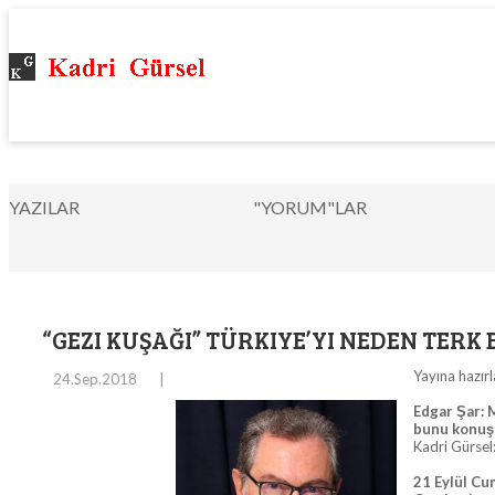
YAZILAR
"YORUM"LAR
“GEZI KUŞAĞI” TÜRKIYE’YI NEDEN TERK 
Yayına hazır
24.Sep.2018
|
Edgar Şar: M
bunu konuşa
Kadri Gürsel
21 Eylül Cu