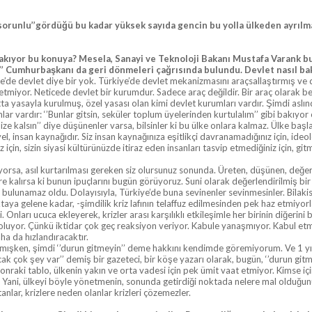
’sorunlu’’gördüğü bu kadar yüksek sayıda gencin bu yolla ülkeden ayrılma
ıyor bu konuya? Mesela, Sanayi ve Teknoloji Bakanı Mustafa Varank bunu -s
’’ Cumhurbaşkanı da geri dönmeleri çağrısında bulundu. Devlet nasıl ba
rkiye’de devlet diye bir yok. Türkiye’de devlet mekanizmasını araçsallaştırmış 
ak etmiyor. Neticede devlet bir kurumdur. Sadece araç değildir. Bir araç olara
 Hatta yasayla kurulmuş, özel yasası olan kimi devlet kurumları vardır. Şimdi asl
ar vardır: ‘’Bunlar gitsin, seküler toplum üyelerinden kurtulalım’’ gibi bakıyor ola
 bize kalsın’’ diye düşünenler varsa, bilsinler ki bu ülke onlara kalmaz. Ülke başla
, insan kaynağıdır. Siz insan kaynağınıza eşitlikçi davranamadığınız için, ide
in, sizin siyasi kültürünüzde itiraz eden insanları tasvip etmediğiniz için, gi
orsa, asıl kurtarılması gereken siz olursunuz sonunda. Üreten, düşünen, değe
 kalırsa ki bunun ipuçlarını bugün görüyoruz. Suni olarak değerlendirilmiş bir
bulunamaz oldu. Dolayısıyla, Türkiye’de buna sevinenler sevinmesinler. Bilakis
ya gelene kadar, -şimdilik kriz lafının telaffuz edilmesinden pek haz etmiyorlar. B
çti. Onları ucuca ekleyerek, krizler arası karşılıklı etkileşimle her birinin diğ
oluyor. Çünkü iktidar çok geç reaksiyon veriyor. Kabule yanaşmıyor. Kabul etme
ha da hızlandıracaktır.
mışken, şimdi ‘’durun gitmeyin’’ deme hakkını kendimde göremiyorum. Ve 1 yı
k çok şey var’’ demiş bir gazeteci, bir köşe yazarı olarak, bugün, ‘’durun git
onraki tablo, ülkenin yakın ve orta vadesi için pek ümit vaat etmiyor. Kimse 
ani, ülkeyi böyle yönetmenin, sonunda getirdiği noktada nelere mal olduğunun, 
lar, krizlere neden olanlar krizleri çözemezler.