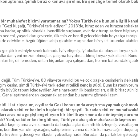
 konuştunuz. Şimdi biraz o konuya girelim. Bu gençliğe temel olarak ba
ni bir muhalefet biçimi yaratamaz mı? Yoksa Türkiye’de bununla ilgili ka
‘’Gezi Kuşağı, Türkiye’yi terk ediyor.’’ 2013’de, itiraz eden ve itirazını sokak
ana kadar, apolitik olmakla, bencillikle suçlanan, evinde oturup sadece bilgisay
in nedeni, yaşadıkları çevrenin, ülkenin ve kendi geleceklerinin hoyratça tahrip
fade edebilme, özgürlüğüne sahip çıkabilme açısından bireysel tutumlar alabilen
u gençlik kesimiyle sınırlı kalmadı. İyi yetişmiş, iyi okullarda okuyan, beyaz ya
ullardan yeni mezun olmuşlar, çalışma hayatına atılmış beyaz yakalılardı. Bunu 
nları hiç dinlemeden, onları hiç anlamaya çalışmadan, hemen kafasındaki şablonla
e değil. Tüm Türkiye’ye, 80 vilayete yayıldı bu ve çok başka kesimlerin de katılı
ğim kesim, şimdi Türkiye’yi terk eden nitelikli genç iş gücü. Bunu kastediyorum. 
n büyük tabanı içindeydiler. Ama hareketin ilk başlatıcıları, o ilk birkaç gün iç
dı. Genelleştirmelerden kaçınmak açısından bu ayırımı görmek lazım.
 geldi. Hatırlıyorum, o yıllarda Gezi konusunda araştırma yapmak çok mo
klı olarak seküler kesimin başlattığı bir şeydi. Burada seküler-muhafazak
ları arasında geçişi engelleyen bir kimlik ayırımına da dönüşmüş durumd
cak? Yani, seküler kesim gidince, Türkiye daha çok muhafazakârlaşmış mı
azakârlaşmış ama aynı zamanda da başka açılardan niteliksizleşmiş, vasatlaş
’nin, kendine yar olmayacağını, sahiplerinin yanına da kâr kalmayacağını düşün
 Türkiye’nin gideceği yer iflastır, yoksullaşmadır. Buradan da parlak bir gelec