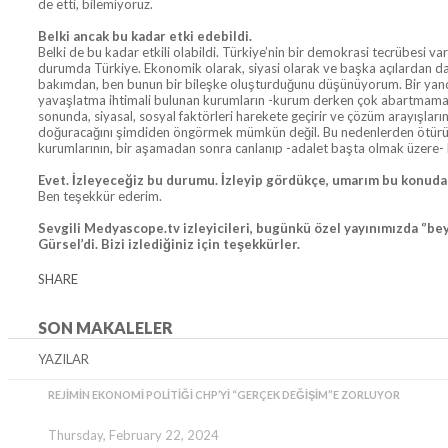
de etti, bilemiyoruz.
Belki ancak bu kadar etki edebildi.
Belki de bu kadar etkili olabildi. Türkiye’nin bir demokrasi tecrübesi v
durumda Türkiye. Ekonomik olarak, siyasi olarak ve başka açılardan d
bakımdan, ben bunun bir bileşke oluşturduğunu düşünüyorum. Bir yandan z
yavaşlatma ihtimali bulunan kurumların -kurum derken çok abartmamak l
sonunda, siyasal, sosyal faktörleri harekete geçirir ve çözüm arayışların
doğuracağını şimdiden öngörmek mümkün değil. Bu nedenlerden ötürü öngö
kurumlarının, bir aşamadan sonra canlanıp -adalet başta olmak üzere
Evet. İzleyeceğiz bu durumu. İzleyip gördükçe, umarım bu konuda 
Ben teşekkür ederim.
Sevgili Medyascope.tv izleyicileri, bugünkü özel yayınımızda ‘’b
Gürsel’di. Bizi izlediğiniz için teşekkürler.
SHARE
SON MAKALELER
YAZILAR
REJIMIN EKONOMI POLITIĞI CHP’YI “GERÇEK DEĞIŞIM”E ZORLUYOR
Thursday, February 22, 2024