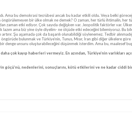
ardı. Ama bu demokrasi tecrübesi ancak bu kadar etkili oldu. Veya belki görece
a öngörülemeyen bir ülke olmak ne demek? O zaman, her türlü ihtimalin, her 
aman etki ediyor. Çok sayıda değişken var. Jeopolitik faktörler var. Ülkenin d
azım ama biz yine öyle diyelim- ne ölçüde etki edeceğini bilemiyoruz. Bu bile
ı artırır. Şu aşamada çok da başarılı olunabildiği söylenemez. Tedbir alınmadığ
rüde bulunmak ve Türkiye’nin, Tunus, Mısır, İran gibi diğer ülkelere göre da
- bir denge unsuru oluşturabileceğini düşünmek isterdim. Ama bu, maalesef 
daha çok kayıp haberleri vermeyiz. En azından, Türkiye’nin varlıkları 
eyin göçü’nü, nedenlerini, sonuçlarını, kötü etkilerini ve ne kadar cid