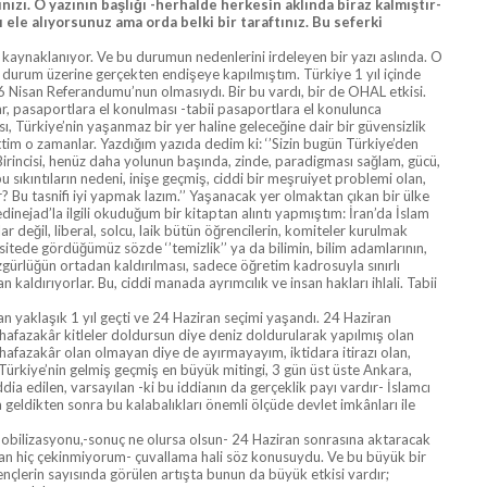
zı. O yazının başlığı -herhalde herkesin aklında biraz kalmıştır-
 ele alıyorsunuz ama orda belki bir taraftınız. Bu seferki
aynaklanıyor. Ve bu durumun nedenlerini irdeleyen bir yazı aslında. O
durum üzerine gerçekten endişeye kapılmıştım. Türkiye 1 yıl içinde
6 Nisan Referandumu’nun olmasıydı. Bir bu vardı, bir de OHAL etkisi.
, pasaportlara el konulması -tabii pasaportlara el konulunca
ı, Türkiye’nin yaşanmaz bir yer haline geleceğine dair bir güvensizlik
im o zamanlar. Yazdığım yazıda dedim ki: ‘’Sizin bugün Türkiye’den
irincisi, henüz daha yolunun başında, zinde, paradigması sağlam, gücü,
 sıkıntıların nedeni, inişe geçmiş, ciddi bir meşruiyet problemi olan,
 Bu tasnifi iyi yapmak lazım.’’ Yaşanacak yer olmaktan çıkan bir ülke
nejad’la ilgili okuduğum bir kitaptan alıntı yapmıştım: İran’da İslam
ar değil, liberal, solcu, laik bütün öğrencilerin, komiteler kurulmak
iversitede gördüğümüz sözde ‘’temizlik’’ ya da bilimin, bilim adamlarının,
özgürlüğün ortadan kaldırılması, sadece öğretim kadrosuyla sınırlı
kaldırıyorlar. Bu, ciddi manada ayrımcılık ve insan hakları ihlali. Tabii
n yaklaşık 1 yıl geçti ve 24 Haziran seçimi yaşandı. 24 Haziran
hafazakâr kitleler doldursun diye deniz doldurularak yapılmış olan
hafazakâr olan olmayan diye de ayırmayayım, iktidara itirazı olan,
ürkiye’nin gelmiş geçmiş en büyük mitingi, 3 gün üst üste Ankara,
ddia edilen, varsayılan -ki bu iddianın da gerçeklik payı vardır- İslamcı
 geldikten sonra bu kalabalıkları önemli ölçüde devlet imkânları ile
bilizasyonu,-sonuç ne olursa olsun- 24 Haziran sonrasına aktaracak
tan hiç çekinmiyorum- çuvallama hali söz konusuydu. Ve bu büyük bir
ençlerin sayısında görülen artışta bunun da büyük etkisi vardır;