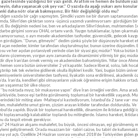
gazetesinde yazdığınız bir yazı geldi. Arattım ve hemen de buldum yazını
eyin, daha yaşanacak çok şey var.’’ O yazıda da aşağı yukarı aynı konuları
nki daha nötr olarak bakmışsınız. Bir fikir değişikliği oldu mu?
ığım yazıda bir çağrı yapmıştım. Şimdiki yazım ise bir durum saptamasından k
mda, Silivri’den çıktıktan sonra -üçüncü yazımdı yanılmıyorsam- gördüğüm bir 
ti. Bu değişimin nedeni ise, ben ve arkadaşlarım Silivri’deyken, muhtemelen 1
rbe girişimi sonrası OHAL ortamı vardı. Yaygın tutuklamalar, işten çıkarmalar
kamıyorsunuz, o ayrı mesele-akademiden tasfiyeler, güvensizlik, gelecek kaygıs
n gördüğüm. ‘’Durun, gitmeyin!’’ dedim çünkü şöyle bir düşünceyle hareket ett
l açan nedenler, kimler tarafından oluşturulmuştur, bunun üzerine düşünelim. B
su ve her açıdan potansiyeli yerinde olan bir siyasi güç müdür? Yoksa bütün bu
nlarını çözemeyen, yorgun aynı zamanda da dinamizmini yitirmiş bir güç müdür?
kedir diye İran’dan örnek vermiş ve akademiden bahsetmiştim. Yıllar önce Ahmedi
emen sonra bütün üniversiteler 2 yıl kapatılır. Sadece liberal, solcu, laik hocal
ştırılıp tek tek evlerine gidilerek okulla ilişikleri kesilir. Yani, bugün bizim ün
demisyenlerin üniversitelerden tasfiyesi, liyakatin sona erdirilmesi, akademik 
’da. İran’da, kendileri gibi olmayanların yüksek öğrenime erişim hakkını ortadan 
man yaşanmaz bir ülke oluyor.
 ‘’bu noktada mıyız, bir mukayese yapın’’ diye İran örneğini verdim. Ama arada
ürkiye’de, bence eşi tarihte görülmemiş toplumsal bir hareketlilik yaşandı. Mu
lerindeki bir miting alanı -Maltepe’yi kastediyorum, İstanbul’da 2 tane var- mu
en, muhalefette umut gören, çözüm arayan kitleler tarafından dolduruldu. Ve T
nbul’da yapıldı. Büyük bir toplumsal hareketlilik, dinamizm ile iktidara geldiği i
i toplayamadığı kalabalıklar toplandı bu mitinglerde. İslamcı hareket, iktidara
nu da tespit etmek gerekiyor.
u? 24 Haziran akşamı muhalefet, bu büyük, öncesi olmayan, eşi görülmemiş mo
ylemi geliştiremedi. Orada muazzam bir -tabiri caizse, bu tabiri de kullanmak
ğına yol açtı. Özellikle 24 Haziran sonrası veyahut 2018’de Türkiye’den giden g