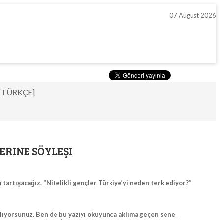
07 August 2026
[TÜRKÇE]
ZERINE SÖYLEŞI
artışacağız. ‘’Nitelikli gençler Türkiye’yi neden terk ediyor?’’
alıyorsunuz. Ben de bu yazıyı okuyunca aklıma geçen sene