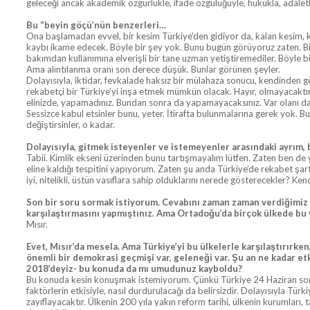
geleceği ancak akademik özgürlükle, ifade özgülüğüyle, hukukla, adaletl
Bu ‘’beyin göçü’nün benzerleri…
Ona başlamadan evvel, bir kesim Türkiye’den gidiyor da, kalan kesim, kendi
kaybı ikame edecek. Böyle bir şey yok. Bunu bugün görüyoruz zaten. Bir
bakımdan kullanımına elverişli bir tane uzman yetiştiremediler. Böyle b
Ama alıntılanma oranı son derece düşük. Bunlar görünen şeyler.
Dolayısıyla, iktidar, fevkalade haksız bir mülahaza sonucu, kendinden 
rekabetçi bir Türkiye’yi inşa etmek mümkün olacak. Hayır, olmayacaktır. B
elinizde, yapamadınız. Bundan sonra da yapamayacaksınız. Var olanı da 
Sessizce kabul etsinler bunu, yeter. İtirafta bulunmalarına gerek yok. B
değiştirsinler, o kadar.
Dolayısıyla, gitmek isteyenler ve istemeyenler arasındaki ayrım, bi
Tabii. Kimlik ekseni üzerinden bunu tartışmayalım lütfen. Zaten ben de 
eline kaldığı tespitini yapıyorum. Zaten şu anda Türkiye’de rekabet şart
iyi, nitelikli, üstün vasıflara sahip olduklarını nerede gösterecekler? Kend
Son bir soru sormak istiyorum. Cevabını zaman zaman verdiğimiz bi
karşılaştırmasını yapmıştınız. Ama Ortadoğu’da birçok ülkede bu 
Mısır.
Evet, Mısır’da mesela. Ama Türkiye’yi bu ülkelerle karşılaştırırke
önemli bir demokrasi geçmişi var, geleneği var. Şu an ne kadar et
2018’deyiz- bu konuda da mı umudunuz kayboldu?
Bu konuda kesin konuşmak istemiyorum. Çünkü Türkiye 24 Haziran sonrası
faktörlerin etkisiyle, nasıl durdurulacağı da belirsizdir. Dolayısıyla T
zayıflayacaktır. Ülkenin 200 yıla yakın reform tarihi, ülkenin kurumları, 