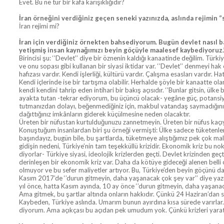
Evet. Bu ne tür bir kafa karışıklığıdır?
İran örneğini verdiğiniz geçen seneki yazınızda, aslında rejimin ‘
İran rejimi mi?
İran için verdiğiniz örnekten bahsediyorum. Bugün devlet nasıl bak
yetişmiş insan kaynağımızı beyin göçüyle maalesef kaybediyoruz.
Birincisi şu: ‘’Devlet’’ diye bir öznenin kaldığı kanaatinde değilim. Tü
ve onu sopası gibi kullanan bir siyasi iktidar var. ‘’Devlet’’ denmeyi h
hafızası vardır. Kendi işlerliği, kültürü vardır. Çalışma esasları vardır.
Kendi içlerinde ise bir tartışma olabilir. Herhalde şöyle bir kanaatte olanl
kendi kendini tahrip eden intihari bir bakış açısıdır. ‘’Bunlar gitsin, ülke
ayakta tutan -tekrar ediyorum, bu üçüncü olacak- yegâne güç, potansiyel
tutmanızdan dolayı, beğenmediğiniz için, makbul vatandaş saymadığınız iç
dağıttığınız imkânların giderek küçülmesine neden olacaktır.
Üreten bir nüfustan kurtulduğunuzu zannetmeyin. Üreten bir nüfus kaçıy
Konuştuğum insanlardan biri şu örneği vermişti: Ülke sadece tüketenlere
başındayız, bugün bile, bu şartlarda, tüketmeye alıştığımız pek çok mal 
gidişin nedeni, Türkiye’nin tam teşekküllü krizidir. Ekonomik kriz bu nokta
diyorlar- Türkiye siyasi, ideolojik krizlerden geçti. Devlet krizinden ge
derinleşen bir ekonomik kriz var. Daha da kötüye gideceği alenen belli 
olmuyor ve bu sefer maliyetler artıyor. Bu, Türkiye’den beyin göçünü da
Kasım 2017’de ‘’durun gitmeyin, daha yaşanacak çok şey var’’ diye yaz
yıl önce, hatta Kasım ayında, 10 ay önce ‘’durun gitmeyin, daha yaşanaca
Ama gitmek, bu şartlar altında onların hakkıdır. Çünkü 24 Haziran’dan s
Kaybeden, Türkiye aslında. Umarım bunun ayırdına kısa sürede varırlar. Y
diyorum. Ama açıkçası bu açıdan pek umudum yok. Çünkü krizleri yaratan