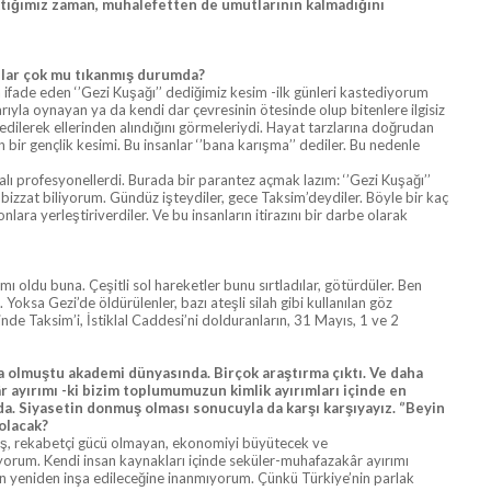
ktığımız zaman, muhalefetten de umutlarının kalmadığını
nallar çok mu tıkanmış durumda?
ta ifade eden ‘’Gezi Kuşağı’’ dediğimiz kesim -ilk günleri kastediyorum
arıyla oynayan ya da kendi dar çevresinin ötesinde olup bitenlere ilgisiz
 edilerek ellerinden alındığını görmeleriydi. Hayat tarzlarına doğrudan
 bir gençlik kesimi. Bu insanlar ‘’bana karışma’’ dediler. Bu nedenle
kalı profesyonellerdi. Burada bir parantez açmak lazım: ‘’Gezi Kuşağı’’
bizzat biliyorum. Gündüz işteydiler, gece Taksim’deydiler. Böyle bir kaç
ra yerleştiriverdiler. Ve bu insanların itirazını bir darbe olarak
mı oldu buna. Çeşitli sol hareketler bunu sırtladılar, götürdüler. Ben
Yoksa Gezi’de öldürülenler, bazı ateşli silah gibi kullanılan göz
inde Taksim’i, İstiklal Caddesi’ni dolduranların, 31 Mayıs, 1 ve 2
da olmuştu akademi dünyasında. Birçok araştırma çıktı. Ve daha
âr ayırımı -ki bizim toplumumuzun kimlik ayırımları içinde en
a. Siyasetin donmuş olması sonucuyla da karşı karşıyayız. ‘’Beyin
 olacak?
mış, rekabetçi gücü olmayan, ekonomiyi büyütecek ve
üyorum. Kendi insan kaynakları içinde seküler-muhafazakâr ayırımı
eğin yeniden inşa edileceğine inanmıyorum. Çünkü Türkiye’nin parlak