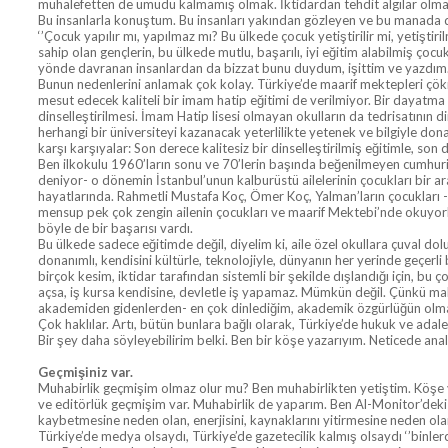
muhalefetten de umudu kalmamış olmak. İktidardan tehdit algılar olma
Bu insanlarla konuştum. Bu insanları yakından gözleyen ve bu manada da
‘’Çocuk yapılır mı, yapılmaz mı? Bu ülkede çocuk yetiştirilir mi, yetişt
sahip olan gençlerin, bu ülkede mutlu, başarılı, iyi eğitim alabilmiş çocu
yönde davranan insanlardan da bizzat bunu duydum, işittim ve yazdım. Y
Bunun nedenlerini anlamak çok kolay. Türkiye’de maarif mektepleri çökm
mesut edecek kaliteli bir imam hatip eğitimi de verilmiyor. Bir dayatma
dinselleştirilmesi. İmam Hatip lisesi olmayan okulların da tedrisatının
herhangi bir üniversiteyi kazanacak yeterlilikte yetenek ve bilgiyle don
karşı karşıyalar: Son derece kalitesiz bir dinselleştirilmiş eğitimle, son 
Ben ilkokulu 1960’ların sonu ve 70’lerin başında beğenilmeyen cumhuri
deniyor- o dönemin İstanbul’unun kalburüstü ailelerinin çocukları bir a
hayatlarında. Rahmetli Mustafa Koç, Ömer Koç, Yalman’ların çocukları -y
mensup pek çok zengin ailenin çocukları ve maarif Mektebi’nde okuyorl
böyle de bir başarısı vardı.
Bu ülkede sadece eğitimde değil, diyelim ki, aile özel okullara çuval dolu
donanımlı, kendisini kültürle, teknolojiyle, dünyanın her yerinde geçerli 
birçok kesim, iktidar tarafından sistemli bir şekilde dışlandığı için, bu ç
açsa, iş kursa kendisine, devletle iş yapamaz. Mümkün değil. Çünkü malu
akademiden gidenlerden- en çok dinlediğim, akademik özgürlüğün olmam
Çok haklılar. Artı, bütün bunlara bağlı olarak, Türkiye’de hukuk ve adal
Bir şey daha söyleyebilirim belki. Ben bir köşe yazarıyım. Neticede an
Geçmişiniz var.
Muhabirlik geçmişim olmaz olur mu? Ben muhabirlikten yetiştim. Köşe 
ve editörlük geçmişim var. Muhabirlik de yaparım. Ben Al-Monitor’deki ya
kaybetmesine neden olan, enerjisini, kaynaklarını yitirmesine neden ol
Türkiye’de medya olsaydı, Türkiye’de gazetecilik kalmış olsaydı ‘’binlerce 