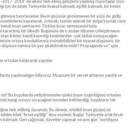
 -2017- 2018’ de ülkeyi terk etmiş gençlerle yapılmış röportajlar olsa-
ı için de zaten Türkiye’de liyakat kalmadı, eşitlik kalmadı, bir kesim
rıl gitmeye hazırlananlar. Beyin göçünün görünmeyen bir yüzü de, gidip
ü yönetimlerini kapatacak, örtecek, tazmin edecek bir doğal kaynak rantı
in kendi insan sermayesi. Türkiye insan sermayesini hızla
ğini karartmış bir ülkedir. Bugününü de o andan itibaren çölleştirmeye
tan iktidar, kendi kayırdığı kesimlerden -çok iddialı konuşacağım-
rleriyle ortaya koyduklarıyla övünebildikleri bir siyaset düşünürü, bir
dan düşünce namına bir şey çıkabilmekte midir? Propaganda ve ‘’spin
nı ortadan kaldırarak yaptılar.
şullarda yapılmadığını biliyoruz. Muazzam bir servet aktarımı yapıldı ve
ler mi? Bu koşullarda yetiştiremezler çünkü basın özgürlüğünü ortadan
imin hangi soruyu soracağının önceden belirlendiği, başlıkların tek
iğine terk edilmiş durumda. Bu ülkenin, nitelikli insan gücünü iyi
m bileli ‘’fırsat eşitliği’’ diye söylenir. Bugün Türkiye’de artık fırsat
çları kalmadı. Geri çağırmak, davetler yapmak ve aynı gün ‘’yurtdışına