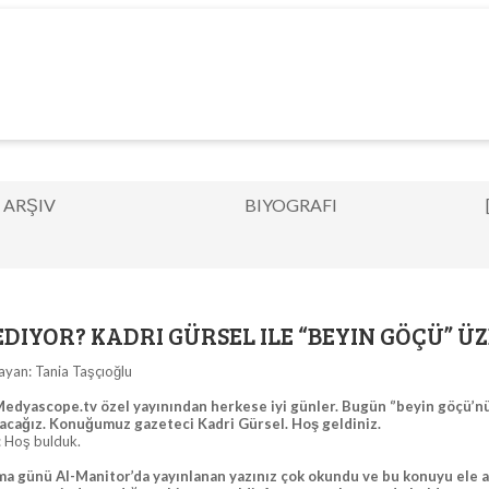
ARŞIV
BIYOGRAFI
EDIYOR? KADRI GÜRSEL ILE “BEYIN GÖÇÜ” Ü
layan: Tania Taşçıoğlu
edyascope.tv özel yayınından herkese iyi günler. Bugün ‘’beyin göçü’nü t
cağız. Konuğumuz gazeteci Kadri Gürsel. Hoş geldiniz.
: Hoş bulduk.
ma günü Al-Manitor’da yayınlanan yazınız çok okundu ve bu konuyu ele 