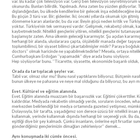
var. Bu kadar çok televizyon var. Gerçi ben televizyon seyretmiyorum v
okunurdu. Bunları bilirdik. Yapılmadı. Ama zaten bu yüzden gidiyorlar. T
dışlandığından, bu ülkede kendilerine bir gelecek inşa edebileceğine ina
Bu göçün 3 türü var. Bir; gidenler. İki; önceki yıllarda okumak için git
dönmeme kararı alanlardır, bu da var. Beyin göçü neden kritik ve Türkiye
yoktur. Türkiye’nin tek sermayesi vardır: Gelişmek, rekabetçi olmak, kalk
kaybetmektedir. Nitelikli gençlerini yitiren, nitelikli gençlerini tutama
başlamıştır zaten. Ama ülkenin geleceği kararmıştır. Şu açıdan kararmı
herhangi bir alanda, uluslararası çapta, ölçülebilir manada değer taşıyan
toplumbilimci, bir siyaset bilimci çıkartabilmişler midir? Paraya boğd
doctors’’ olmak haricinde ne yapabilmektedirler? Mesela, ortaya nitelikl
Cumhurbaşkanı Erdoğan ‘’yapamadık’’ diye arada bunu söylüyor.
Hep söylüyorlar bunu. ‘’Ticarette, siyasette, ekonomide başarılı olduk, y
Orada da tartışılacak şeyler var.
Tabii var, olmaz olur mu? Bunu nasıl yaptıklarını biliyoruz. Bütçenin nas
bunun ülkeye ne pahasına ve neye mal olduğunu da biliyoruz, bu ayrı m
Evet. Kültürel ve eğitim alanında.
Evet. Eğitim alanında muazzam bir başarısızlık var. Eğitimi çökerttiler
kaldırdılar. Medyada rekabetin olmadığı yerde, soruların önceden, whatsa
merkezden belirlendiği bir medya ortamında gazeteci yetişmez, mümkü
Dolayısıyla, bir tarafta, yaşadığımız son derece üzücü bir nitelikli insan
kullanmak, yerinde kullanmak dışında herhangi bir seçeneği yok. Bu da, anc
eşitliği diye bir şey kalmadı. Çünkü insanların, önlerine eşit fırsatlar s
gönderdiğimiz gençlerimizin dimağları zehirleniyor’’ demek…
Aynı konuşmada iki cümle öncesi.