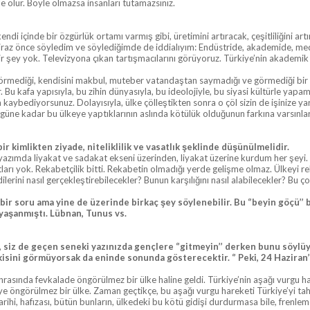
e olur. Böyle olmazsa insanları tutamazsınız.
 içinde bir özgürlük ortamı varmış gibi, üretimini artıracak, çeşitliliğini artır
az önce söyledim ve söylediğimde de iddialıyım: Endüstride, akademide, medya
ir şey yok. Televizyona çıkan tartışmacılarını görüyoruz. Türkiye’nin akademik
görmediği, kendisini makbul, muteber vatandaştan saymadığı ve görmediği bir k
u kafa yapısıyla, bu zihin dünyasıyla, bu ideolojiyle, bu siyasi kültürle yapama
kaybediyorsunuz. Dolayısıyla, ülke çölleştikten sonra o çöl sizin de işinize y
ugüne kadar bu ülkeye yaptıklarının aslında kötülük olduğunun farkına varsınlar
r kimlikten ziyade, niteliklilik ve vasatlık şeklinde düşünülmelidir.
yazımda liyakat ve sadakat ekseni üzerinden, liyakat üzerine kurdum her şeyi. N
ları yok. Rekabetçilik bitti. Rekabetin olmadığı yerde gelişme olmaz. Ülkeyi rek
ilerini nasıl gerçekleştirebilecekler? Bunun karşılığını nasıl alabilecekler? Bu ço
r soru ama yine de üzerinde birkaç şey söylenebilir. Bu ‘’beyin göçü’’ 
yaşanmıştı. Lübnan, Tunus vs.
n, siz de geçen seneki yazınızda gençlere ‘’gitmeyin’’ derken bunu söylü
kisini görmüyorsak da eninde sonunda gösterecektir. ‘’ Peki, 24 Haziran’
nda fevkalade öngörülmez bir ülke haline geldi. Türkiye’nin aşağı vurgu harek
ürkiye öngörülmez bir ülke. Zaman geçtikçe, bu aşağı vurgu hareketi Türkiye’yi 
tarihi, hafızası, bütün bunların, ülkedeki bu kötü gidişi durdurmasa bile, frenle