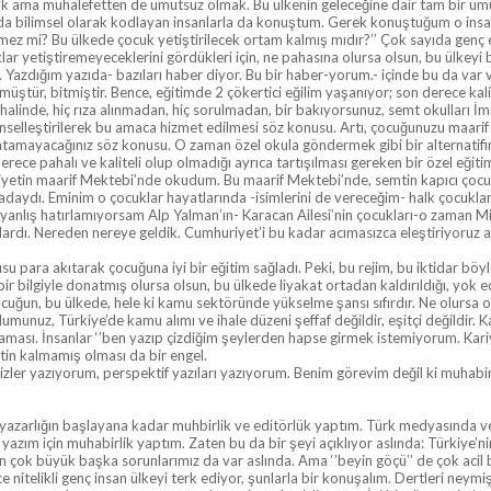
k ama muhalefetten de umutsuz olmak. Bu ülkenin geleceğine dair tam bir um
 bilimsel olarak kodlayan insanlarla da konuştum. Gerek konuştuğum o insanlard
irilmez mi? Bu ülkede çocuk yetiştirilecek ortam kalmış mıdır?’’ Çok sayıda gen
klar yetiştiremeyeceklerini gördükleri için, ne pahasına olursa olsun, bu ülkeyi b
azdığım yazıda- bazıları haber diyor. Bu bir haber-yorum.- içinde bu da var v
üştür, bitmiştir. Bence, eğitimde 2 çökertici eğilim yaşanıyor; son derece kal
 halinde, hiç rıza alınmadan, hiç sorulmadan, bir bakıyorsunuz, semt okulları 
 dinselleştirilerek bu amaca hizmet edilmesi söz konusu. Artı, çocuğunuzu maar
atamayacağınız söz konusu. O zaman özel okula göndermek gibi bir alternatifiniz
derece pahalı ve kaliteli olup olmadığı ayrıca tartışılması gereken bir özel eğiti
yetin maarif Mektebi’nde okudum. Bu maarif Mektebi’nde, semtin kapıcı çocuk
radaydı. Eminim o çocuklar hayatlarında -isimlerini de vereceğim- halk çocukla
anlış hatırlamıyorsam Alp Yalman’ın- Karacan Ailesi’nin çocukları-o zaman Milli
ardı. Nereden nereye geldik. Cumhuriyet’i bu kadar acımasızca eleştiriyoruz 
su para akıtarak çocuğuna iyi bir eğitim sağladı. Peki, bu rejim, bu iktidar böyl
bir bilgiyle donatmış olursa olsun, bu ülkede liyakat ortadan kaldırıldığı, yok ed
ocuğun, bu ülkede, hele ki kamu sektöründe yükselme şansı sıfırdır. Ne olursa olsun
munuz, Türkiye’de kamu alımı ve ihale düzeni şeffaf değildir, eşitçi değildir. 
ası. İnsanlar ‘’ben yazıp çizdiğim şeylerden hapse girmek istemiyorum. Kari
etin kalmamış olması da bir engel.
alizler yazıyorum, perspektif yazıları yazıyorum. Benim görevim değil ki muhab
yazarlığın başlayana kadar muhbirlik ve editörlük yaptım. Türk medyasında ve
zım için muhabirlik yaptım. Zaten bu da bir şeyi açıklıyor aslında: Türkiye’nin
an çok büyük başka sorunlarımız da var aslında. Ama ‘’beyin göçü’’ de çok aci
nitelikli genç insan ülkeyi terk ediyor, şunlarla bir konuşalım. Dertleri neymiş b