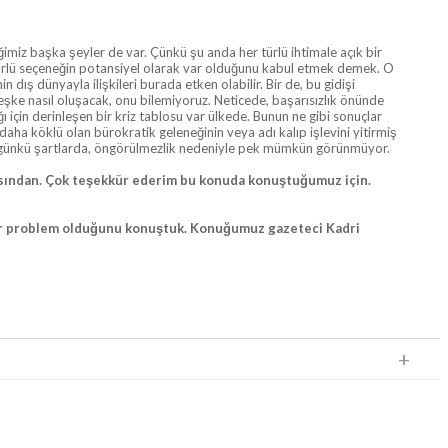
ğimiz başka şeyler de var. Çünkü şu anda her türlü ihtimale açık bir
türlü seçeneğin potansiyel olarak var olduğunu kabul etmek demek. O
ış dünyayla ilişkileri burada etken olabilir. Bir de, bu gidişi
şke nasıl oluşacak, onu bilemiyoruz. Neticede, başarısızlık önünde
ı için derinleşen bir kriz tablosu var ülkede. Bunun ne gibi sonuçlar
ha köklü olan bürokratik geleneğinin veya adı kalıp işlevini yitirmiş
bugünkü şartlarda, öngörülmezlik nedeniyle pek mümkün görünmüyor.
açısından. Çok teşekkür ederim bu konuda konuştuğumuz için.
di bir problem olduğunu konuştuk. Konuğumuz gazeteci Kadri