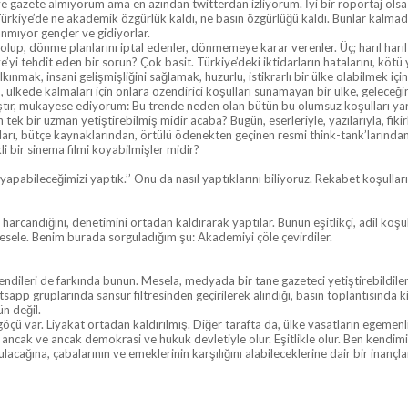
e gazete almıyorum ama en azından twitterdan izliyorum. İyi bir röportaj olsa
ürkiye’de ne akademik özgürlük kaldı, ne basın özgürlüğü kaldı. Bunlar kalmadığ
nmıyor gençler ve gidiyorlar.
miş olup, dönme planlarını iptal edenler, dönmemeye karar verenler. Üç; harıl ha
’yi tehdit eden bir sorun? Çok basit. Türkiye’deki iktidarların hatalarını, köt
ınmak, insani gelişmişliğini sağlamak, huzurlu, istikrarlı bir ülke olabilmek iç
yan, ülkede kalmaları için onlara özendirici koşulları sunamayan bir ülke, gelece
ştır, mukayese ediyorum: Bu trende neden olan bütün bu olumsuz koşulları yara
 tek bir uzman yetiştirebilmiş midir acaba? Bugün, eserleriyle, yazılarıyla, fiki
ukları, bütçe kaynaklarından, örtülü ödenekten geçinen resmi think-tank’ların
i bir sinema filmi koyabilmişler midir?
apabileceğimizi yaptık.’’ Onu da nasıl yaptıklarını biliyoruz. Rekabet koşulları
ıl harcandığını, denetimini ortadan kaldırarak yaptılar. Bunun eşitlikçi, adil ko
esele. Benim burada sorguladığım şu: Akademiyi çöle çevirdiler.
. Kendileri de farkında bunun. Mesela, medyada bir tane gazeteci yetiştirebildi
pp gruplarında sansür filtresinden geçirilerek alındığı, basın toplantısında k
n değil.
 göçü var. Liyakat ortadan kaldırılmış. Diğer tarafta da, ülke vasatların egemenl
ak ve ancak demokrasi ve hukuk devletiyle olur. Eşitlikle olur. Ben kendimi bildi
unulacağına, çabalarının ve emeklerinin karşılığını alabileceklerine dair bir inan