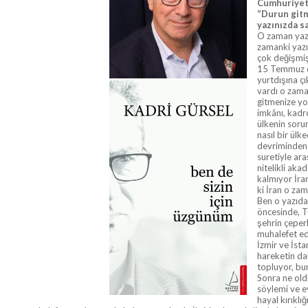
Cumhuriyet 
‘’Durun gitm
yazınızda sa
O zaman yazd
zamanki yazı
çok değişmiş
15 Temmuz da
yurtdışına çı
vardı o zama
gitmenize yo
imkânı, kadro
ülkenin soru
nasıl bir ül
devriminden h
suretiyle ara
nitelikli aka
kalmıyor İran
ki İran o za
Ben o yazıda
öncesinde, T
şehrin çeper
muhalefet ed
İzmir ve İsta
hareketin dah
topluyor, bu
Sonra ne old
söylemi ve e
hayal kırıklı