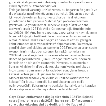
göreceli refah güvencesini de içeriyor ve hatta siyasal İslamcı
kimlik siyaseti bu zeminde yürüyor.
Erdoğan kendi yarattığı krizi çözemez, bu başarının ön şartı iç ve
dış piyasalar nezdinde güven inşa etmektir. Güven inşa etmek
için yetki devretmesi lazım, mevcut halde misal, ekonomi
yönetiminde tüm yetkinin Mehmet Şimşek’e devredilmesi
gerekiyor. Geçmişte Kemal Derviş ve Turgut Özal ve daha
geriye gidersek 1971’de Atilla Karaosmanoğlu örneklerinde
görüldüğü gibi. Ama bunu yapamaz, yaparsa kamu kaynaklarının
bugün olduğu gibi belli kesimlere transfer edilmesi mümkün
olmaz. Merkez Bankası’nın bağımsız hareket etmesi gereğini
kabul etmeden nasıl yapacaksınız? Yapamazsınız. Dolayısıyla
şimdiki ekonomi ekibinden istenenin 2023’te izlenen çılgın seçim
ekonomisinin mukadder görünen tahripkâr sonuçlarının
2024’teki yerel seçimlerin sonrasına ötelenmesini sağlamak.
Bence başarı kriteri bu. Çünkü Erdoğan 2024 yerel seçimleri
öncesinde de bir seçim ekonomisi izleyecek, buna mecbur.
Sonrası Allah kerim diye bakıyor, ekonomi ve dış politikada
hiçbir zaman adımlarının orta vadedeki sonuçlarını hesaba
katarak, ertesi günü düşünerek hareket etmedi.
Merkez Bankası’ndaki yeni ekibin eli kolu ne kadar serbest
kalacak? Bir ipucu, kontrollü kur politikasının terk edilip
edilmeyeceğidir. Bakalım kamu bankaları kanalıyla arka kapıdan
dolar satıp kuru sabitlemeye devam edecekler mi?
Gaye Erkan enflasyonda düşüş sürecinin 2024’ün üçüncü
çeyreğine, istikrarda da 2025’i işaret etti. Enflasyonun bir
süre daha yükselmesini beklediklerini de ifade etti.