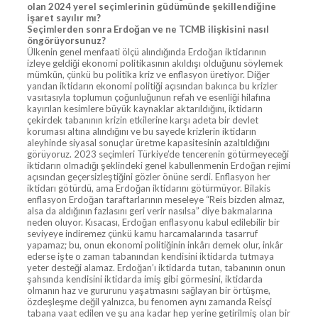
olan 2024 yerel seçimlerinin güdümünde şekillendiğine
işaret sayılır mı?
Seçimlerden sonra Erdoğan ve ne TCMB ilişkisini nasıl
öngörüyorsunuz?
Ülkenin genel menfaati ölçü alındığında Erdoğan iktidarının
izleye geldiği ekonomi politikasının akıldışı olduğunu söylemek
mümkün, çünkü bu politika kriz ve enflasyon üretiyor. Diğer
yandan iktidarın ekonomi politiği açısından bakınca bu krizler
vasıtasıyla toplumun çoğunluğunun refah ve esenliği hilafına
kayırılan kesimlere büyük kaynaklar aktarıldığını, iktidarın
çekirdek tabanının krizin etkilerine karşı adeta bir devlet
koruması altına alındığını ve bu sayede krizlerin iktidarın
aleyhinde siyasal sonuçlar üretme kapasitesinin azaltıldığını
görüyoruz. 2023 seçimleri Türkiye’de tencerenin götürmeyeceği
iktidarın olmadığı şeklindeki genel kabullenmenin Erdoğan rejimi
açısından geçersizleştiğini gözler önüne serdi. Enflasyon her
iktidarı götürdü, ama Erdoğan iktidarını götürmüyor. Bilakis
enflasyon Erdoğan taraftarlarının meseleye “Reis bizden almaz,
alsa da aldığının fazlasını geri verir nasılsa” diye bakmalarına
neden oluyor. Kısacası, Erdoğan enflasyonu kabul edilebilir bir
seviyeye indiremez çünkü kamu harcamalarında tasarruf
yapamaz; bu, onun ekonomi politiğinin inkârı demek olur, inkâr
ederse işte o zaman tabanından kendisini iktidarda tutmaya
yeter desteği alamaz. Erdoğan’ı iktidarda tutan, tabanının onun
şahsında kendisini iktidarda imiş gibi görmesini, iktidarda
olmanın haz ve gururunu yaşatmasını sağlayan bir örtüşme,
özdeşleşme değil yalnızca, bu fenomen aynı zamanda Reisçi
tabana vaat edilen ve şu ana kadar hep yerine getirilmiş olan bir