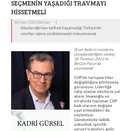
SEÇMENIN YAŞADIĞI TRAVMAYI
HISSETMELI
30.Tem.2023 BirGün
|
Kılıçdaroğlu’nun tarihsel başarısızlığı Türkiye’nin
otoriter rejime sürüklenmesini önleyememek
(Esat Aydın’ın sorularını
cevaplandırdığım söyleşi
30 Temmuz 2023’te
BirGün Pazar’da
yayımlandı)
CHP’de tartışma lider
değişikliğine kilitlenmiş
görünüyor. Liderliğe
talip olanlar eksilerle yol
alıyor. İmamoğlu ve
etrafında toplanan CHP
kadrolarının değişim
vaat etmedikleri de
söyleniyor.
Gündeminde laiklik,
yoksulluk, işsizlik,
servet transferi, gelir