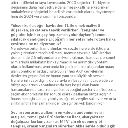
alternatiflerini ortaya koymasıdır. 2023 seçimleri Türkiye’nin
değişimini daha maliyetli ve daha meşakkatli hale getirirken
muhalefetin değişimini ise acil bir zorunluluk olarak dayatmıştır,
hem de 2024 yerel seçimleri öncesinde.
Yüksek kurla değer kaybeden TL ile emek maliyeti
düşerken, şirketlere teşvik verilirken, “zenginler ve
güçlüler için her şey hep zaman yolundayken”; kemer
sıkılacak dendiğinde Erdoğan’ın her seferinde rotayı halka
çevirmesine ne diyorsunuz?
Neredeyse bütün kamu alımları ve sözde ihalelerde iktidara
yakın şirketlerin tercih edilmesi, memur sayısının AKP iktidarı
döneminde 2,5 milyondan 5 milyona çıkması, kamuya personel
alımlarında mülakatın bir kayırmacılık ve ayrımcılık yöntemi
olarak kullanılması, aynı anda birçok kamu kuruluşundan maaş
alan yöneticiler ordusu, işte bunlar hep AKP çevrelerinin
devletten geçindiğini ve bunun yanı sıra büyük bir servet
transferinin yapıldığını, dolayısıyla enflasyonla mücadelede ve
bütçe açıklarının kapatılmasında baş koşul olan kamu
harcamalarında tasarrufa gidilemeyeceğini gösteriyor. Neticede,
seçim ekonomisinin bir sonucu olarak patlayan bütçe açığının
finansmanı için zamlar yapılıyor, ağır ek vergiler salınıyor ve orta
sınıfın sırtına her zamankinden de ağır bir yük bindiriliyor.
Seçim sonrasında ülkenin en yakıcı gündemini vergi
artışları, temel gıda ürünlerinden ilaca, akaryakıttan
doğalgaza korkunç zamlar; MTV için ek ödeme gibi
talepler, orman yangınları sürerken Akbelen’de olduğu gibi