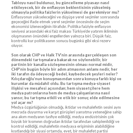
Tabloyu nasıl buldunuz, bu güncelleme piyasayı nasıl
etkileyecek, bir de enflasyon beklentisinin yükselmiş
olmasıyla politika faizlerin yükselmesi de gerekmiyor mu?
Enflasyonun yükseleceğini ve düşüşe yerel seçimler sonrasında
geçeceğini ifade etmek yerel seçimler öncesinde de seçim
ekonomisi izleneceğinin itirafıdır. Politika faiziyle enflasyon
seviyesi arasındaki eksi faiz makası Türkiye’de yatırım ikliminin
oluşmasının önündeki engellerden yalnızca biri. Düşük faiz,
kontrollü kur politikasının sonucu bugünkü gibi eksi rezerv
oluyor.
Son olarak CHP ve Halk TV’nin arasında gerçekleşen son
dönemdeki tartışmalara bakarak ne söylenebilir, bir
partinin bir kanalla sözleşmesinin olması normal midir,
CHP’nin bugün böyle bir adım atmasının anlamı nedir, her
iki tarafın da ödeyeceği bedel, kaybedecek şeyleri neler?
Kılıçdaroğlu’nun konuşmasından sonra konuya farklı kişi ve
kurumlar da müdahil oldu. Bu tartışma medya-siyaset
ilişkisi ve mesafesi açısından; hem siyasetçilere hem
medya patronlarına hem de medya çalışanlarına nasıl
yansır, bu tartışma etkili ve etik bir sonuç elde edilmesine
yol açar mı?
Medya özgürlüğünün olmadığı, iktidar ve muhalefetin sesini aynı
mecrada duyurma ve karşıt görüşleri yansıtma yeteneğine sahip
ana akım medyanın tasfiye edildiği, medya endüstrisinin çok
büyük bir kısmının doğrudan iktidar tarafından sahiplenildiği ve
kontrol edildiği, muhalefetin medyaya erişiminin alabildiğine
kısıtlandığı bir siyasi ortamda, evet, bir muhalefet partisi