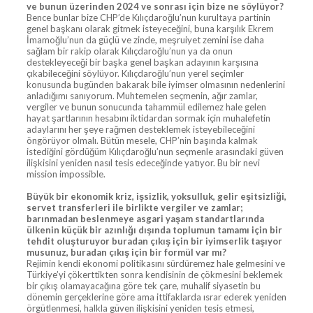
ve bunun üzerinden 2024 ve sonrası için bize ne söylüyor?
Bence bunlar bize CHP’de Kılıçdaroğlu’nun kurultaya partinin
genel başkanı olarak gitmek isteyeceğini, buna karşılık Ekrem
İmamoğlu’nun da güçlü ve zinde, meşruiyet zemini ise daha
sağlam bir rakip olarak Kılıçdaroğlu’nun ya da onun
destekleyeceği bir başka genel başkan adayının karşısına
çıkabileceğini söylüyor. Kılıçdaroğlu’nun yerel seçimler
konusunda bugünden bakarak bile iyimser olmasının nedenlerini
anladığımı sanıyorum. Muhtemelen seçmenin, ağır zamlar,
vergiler ve bunun sonucunda tahammül edilemez hale gelen
hayat şartlarının hesabını iktidardan sormak için muhalefetin
adaylarını her şeye rağmen desteklemek isteyebileceğini
öngörüyor olmalı. Bütün mesele, CHP’nin başında kalmak
istediğini gördüğüm Kılıçdaroğlu’nun seçmenle arasındaki güven
ilişkisini yeniden nasıl tesis edeceğinde yatıyor. Bu bir nevi
mission impossible.
Büyük bir ekonomik kriz, işsizlik, yoksulluk, gelir eşitsizliği,
servet transferleri ile birlikte vergiler ve zamlar;
barınmadan beslenmeye asgari yaşam standartlarında
ülkenin küçük bir azınlığı dışında toplumun tamamı için bir
tehdit oluşturuyor buradan çıkış için bir iyimserlik taşıyor
musunuz, buradan çıkış için bir formül var mı?
Rejimin kendi ekonomi politikasını sürdüremez hale gelmesini ve
Türkiye’yi çökerttikten sonra kendisinin de çökmesini beklemek
bir çıkış olamayacağına göre tek çare, muhalif siyasetin bu
dönemin gerçeklerine göre ama ittifaklarda ısrar ederek yeniden
örgütlenmesi, halkla güven ilişkisini yeniden tesis etmesi,