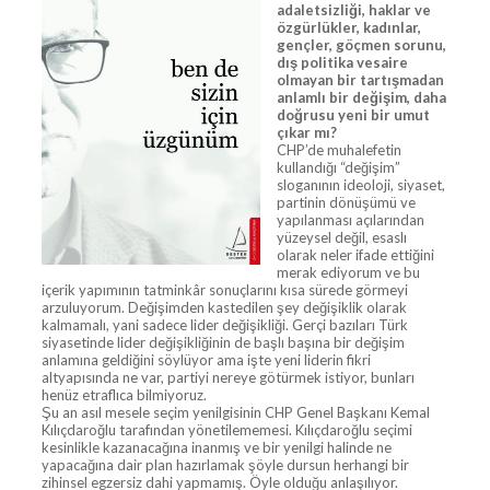
adaletsizliği, haklar ve
özgürlükler, kadınlar,
gençler, göçmen sorunu,
dış politika vesaire
olmayan bir tartışmadan
anlamlı bir değişim, daha
doğrusu yeni bir umut
çıkar mı?
CHP’de muhalefetin
kullandığı “değişim”
sloganının ideoloji, siyaset,
partinin dönüşümü ve
yapılanması açılarından
yüzeysel değil, esaslı
olarak neler ifade ettiğini
merak ediyorum ve bu
içerik yapımının tatminkâr sonuçlarını kısa sürede görmeyi
arzuluyorum. Değişimden kastedilen şey değişiklik olarak
kalmamalı, yani sadece lider değişikliği. Gerçi bazıları Türk
siyasetinde lider değişikliğinin de başlı başına bir değişim
anlamına geldiğini söylüyor ama işte yeni liderin fikri
altyapısında ne var, partiyi nereye götürmek istiyor, bunları
henüz etraflıca bilmiyoruz.
Şu an asıl mesele seçim yenilgisinin CHP Genel Başkanı Kemal
Kılıçdaroğlu tarafından yönetilememesi. Kılıçdaroğlu seçimi
kesinlikle kazanacağına inanmış ve bir yenilgi halinde ne
yapacağına dair plan hazırlamak şöyle dursun herhangi bir
zihinsel egzersiz dahi yapmamış. Öyle olduğu anlaşılıyor.