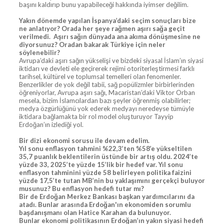
başını kaldırıp bunu yapabileceği hakkında iyimser değilim.
Yakın dönemde yapılan İspanya’daki seçim sonuçları bize
ne anlatıyor? Orada her şeye rağmen aşırı sağa geçit
verilmedi. Aşırı sağın dünyada ana akıma dönüşmesine ne
diyorsunuz? Oradan bakarak Türkiye için neler
söylenebilir?
Avrupa’daki aşırı sağın yükselişi ve bizdeki siyasal İslam’ın siyasi
iktidarı ve devleti ele geçirerek rejimi otoriterleştirmesi farklı
tarihsel, kültürel ve toplumsal temelleri olan fenomenler.
Benzerlikler de yok değil tabii, sağ popülizmler birbirlerinden
öğreniyorlar, Avrupa aşırı sağı, Macaristan’daki Viktor Orban
mesela, bizim İslamcılardan bazı şeyler öğrenmiş olabilirler;
medya özgürlüğünü yok ederek medyayı neredeyse tümüyle
iktidara bağlamakta bir rol model oluşturuyor Tayyip
Erdoğan’ın izlediği yol.
Bir dizi ekonomi sorusu ile devam edelim.
Yıl sonu enflasyon tahmini %22,3’ten %58’e yükseltilen
35,7 puanlık beklentilerin üstünde bir artış oldu. 2024’te
yüzde 33, 2025’te yüzde 15’lik bir hedef var. Yıl sonu
enflasyon tahminini yüzde 58 belirleyen politika faizini
yüzde 17,5’te tutan MB’nin bu yaklaşımını gerçekçi buluyor
musunuz? Bu enflasyon hedefi tutar mı?
Bir de Erdoğan Merkez Bankası başkan yardımcılarını da
atadı. Bunlar arasında Erdoğan'ın ekonomiden sorumlu
başdanışmanı olan Hatice Karahan da bulunuyor.
Bunlar ekonomi politikasının Erdoğan’ın yakın siyasi hedefi