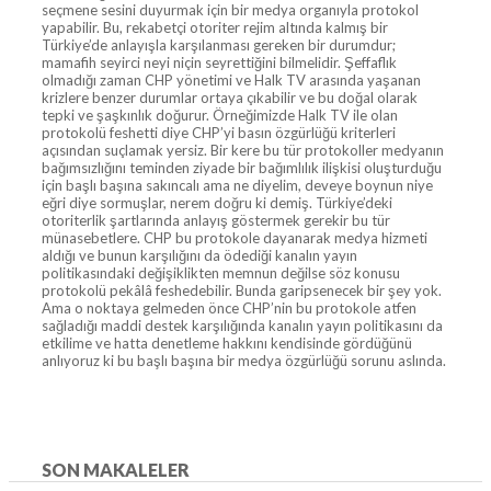
seçmene sesini duyurmak için bir medya organıyla protokol
yapabilir. Bu, rekabetçi otoriter rejim altında kalmış bir
Türkiye’de anlayışla karşılanması gereken bir durumdur;
mamafih seyirci neyi niçin seyrettiğini bilmelidir. Şeffaflık
olmadığı zaman CHP yönetimi ve Halk TV arasında yaşanan
krizlere benzer durumlar ortaya çıkabilir ve bu doğal olarak
tepki ve şaşkınlık doğurur. Örneğimizde Halk TV ile olan
protokolü feshetti diye CHP’yi basın özgürlüğü kriterleri
açısından suçlamak yersiz. Bir kere bu tür protokoller medyanın
bağımsızlığını teminden ziyade bir bağımlılık ilişkisi oluşturduğu
için başlı başına sakıncalı ama ne diyelim, deveye boynun niye
eğri diye sormuşlar, nerem doğru ki demiş. Türkiye’deki
otoriterlik şartlarında anlayış göstermek gerekir bu tür
münasebetlere. CHP bu protokole dayanarak medya hizmeti
aldığı ve bunun karşılığını da ödediği kanalın yayın
politikasındaki değişiklikten memnun değilse söz konusu
protokolü pekâlâ feshedebilir. Bunda garipsenecek bir şey yok.
Ama o noktaya gelmeden önce CHP’nin bu protokole atfen
sağladığı maddi destek karşılığında kanalın yayın politikasını da
etkilime ve hatta denetleme hakkını kendisinde gördüğünü
anlıyoruz ki bu başlı başına bir medya özgürlüğü sorunu aslında.
SON MAKALELER