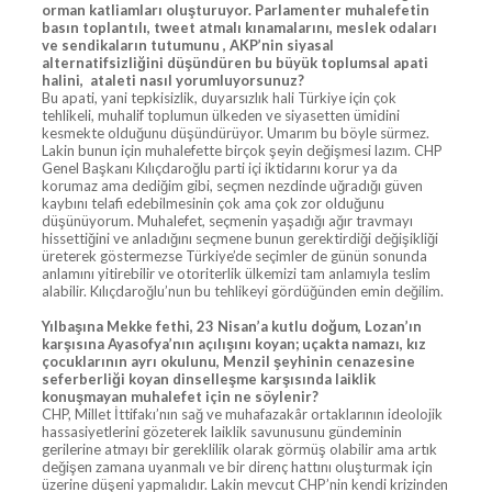
orman katliamları oluşturuyor. Parlamenter muhalefetin
basın toplantılı, tweet atmalı kınamalarını, meslek odaları
ve sendikaların tutumunu , AKP’nin siyasal
alternatifsizliğini düşündüren bu büyük toplumsal apati
halini, ataleti nasıl yorumluyorsunuz?
Bu apati, yani tepkisizlik, duyarsızlık hali Türkiye için çok
tehlikeli, muhalif toplumun ülkeden ve siyasetten ümidini
kesmekte olduğunu düşündürüyor. Umarım bu böyle sürmez.
Lakin bunun için muhalefette birçok şeyin değişmesi lazım. CHP
Genel Başkanı Kılıçdaroğlu parti içi iktidarını korur ya da
korumaz ama dediğim gibi, seçmen nezdinde uğradığı güven
kaybını telafi edebilmesinin çok ama çok zor olduğunu
düşünüyorum. Muhalefet, seçmenin yaşadığı ağır travmayı
hissettiğini ve anladığını seçmene bunun gerektirdiği değişikliği
üreterek göstermezse Türkiye’de seçimler de günün sonunda
anlamını yitirebilir ve otoriterlik ülkemizi tam anlamıyla teslim
alabilir. Kılıçdaroğlu’nun bu tehlikeyi gördüğünden emin değilim.
Yılbaşına Mekke fethi, 23 Nisan’a kutlu doğum, Lozan’ın
karşısına Ayasofya’nın açılışını koyan; uçakta namazı, kız
çocuklarının ayrı okulunu, Menzil şeyhinin cenazesine
seferberliği koyan dinselleşme karşısında laiklik
konuşmayan muhalefet için ne söylenir?
CHP, Millet İttifakı’nın sağ ve muhafazakâr ortaklarının ideolojik
hassasiyetlerini gözeterek laiklik savunusunu gündeminin
gerilerine atmayı bir gereklilik olarak görmüş olabilir ama artık
değişen zamana uyanmalı ve bir direnç hattını oluşturmak için
üzerine düşeni yapmalıdır. Lakin mevcut CHP’nin kendi krizinden