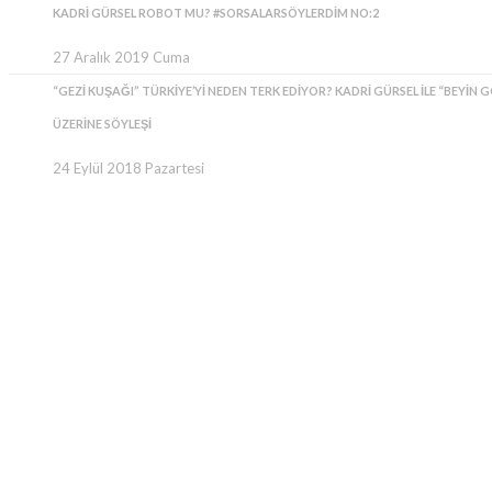
KADRI GÜRSEL ROBOT MU? #SORSALARSÖYLERDIM NO:2
27 Aralık 2019 Cuma
“GEZI KUŞAĞI” TÜRKIYE’YI NEDEN TERK EDIYOR? KADRI GÜRSEL ILE “BEYIN 
ÜZERINE SÖYLEŞI
24 Eylül 2018 Pazartesi