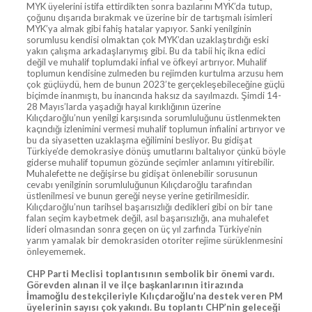
MYK üyelerini istifa ettirdikten sonra bazılarını MYK’da tutup,
çoğunu dışarıda bırakmak ve üzerine bir de tartışmalı isimleri
MYK’ya almak gibi fahiş hatalar yapıyor. Sanki yenilginin
sorumlusu kendisi olmaktan çok MYK’dan uzaklaştırdığı eski
yakın çalışma arkadaşlarıymış gibi. Bu da tabii hiç ikna edici
değil ve muhalif toplumdaki infial ve öfkeyi artırıyor. Muhalif
toplumun kendisine zulmeden bu rejimden kurtulma arzusu hem
çok güçlüydü, hem de bunun 2023’te gerçekleşebileceğine güçlü
biçimde inanmıştı, bu inancında haksız da sayılmazdı. Şimdi 14-
28 Mayıs’larda yaşadığı hayal kırıklığının üzerine
Kılıçdaroğlu’nun yenilgi karşısında sorumluluğunu üstlenmekten
kaçındığı izlenimini vermesi muhalif toplumun infialini artırıyor ve
bu da siyasetten uzaklaşma eğilimini besliyor. Bu gidişat
Türkiye’de demokrasiye dönüş umutlarını baltalıyor çünkü böyle
giderse muhalif topumun gözünde seçimler anlamını yitirebilir.
Muhalefette ne değişirse bu gidişat önlenebilir sorusunun
cevabı yenilginin sorumluluğunun Kılıçdaroğlu tarafından
üstlenilmesi ve bunun gereği neyse yerine getirilmesidir.
Kılıçdaroğlu’nun tarihsel başarısızlığı dedikleri gibi on bir tane
falan seçim kaybetmek değil, asıl başarısızlığı, ana muhalefet
lideri olmasından sonra geçen on üç yıl zarfında Türkiye’nin
yarım yamalak bir demokrasiden otoriter rejime sürüklenmesini
önleyememek.
CHP Parti Meclisi toplantısının sembolik bir önemi vardı.
Görevden alınan il ve ilçe başkanlarının itirazında
İmamoğlu destekçileriyle Kılıçdaroğlu’na destek veren PM
üyelerinin sayısı çok yakındı. Bu toplantı CHP’nin geleceği