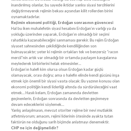
inandırılmış olanlar, bu sayede iktidar yanlısı siyasi tercihlerini
değiştirmeyerek rejimin bekası açısından kilit rollerden birini
oynamaktadırlar.
Rejimin ekonomi politiği, Erdoğan sonrasının güvencesi
Hal bu iken muhalefetin siyasi hesabını Erdoğan’ın varlığı ya da
yokluğu üzerinden yaparak, Erdoğan’ın olmadığı bir seçimi
rahatlıkla kazanabileceğini sanmaması gerekir. Bu rejim Erdoğan
siyaset sahnesinden çekildiğinde kendiliğinden son
bulmayacaktır; yeter ki rejimin ortakları tek ve benzersiz “racon
mercii”nin artık var olmadığı bir ortamda paylaşım kavgalarına
meylederek birbirlerini helak etmesinler…
Erdoğan’ın halefi kim olursa olsun Erdoğan kadar güçlü
olamayacak, orası doğru; ama o halefin elinde kendi gücünü inşa
etmek için önemli bir siyasi vasıta olacak: Bu yazının konusu olan
ekonomi politiğin kendi liderliği altında da sürdürüleceğini vaat
etmek… Hasılı kelam, Erdoğan zamanında devletten
geçinenlerin, Erdoğan sonrasında da devletten geçinmeye
devam edeceklerini söylemek…
Yanlış anlaşılmasın, mevcut otoriter rejime bir nevi mutlaklık
atfetmiyorum; amacım, rejimi liderinin ötesinde ayakta tutan
faktörün ne olduğunu sarih biçimde anlatmayı denemektir.
CHP ne için değişmelidir?