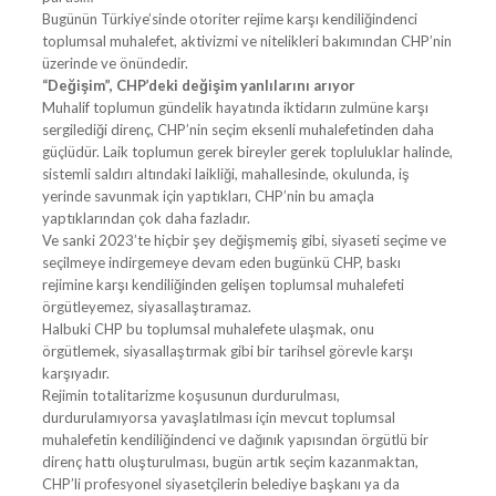
Bugünün Türkiye’sinde otoriter rejime karşı kendiliğindenci
toplumsal muhalefet, aktivizmi ve nitelikleri bakımından CHP’nin
üzerinde ve önündedir.
“Değişim”, CHP’deki değişim yanlılarını arıyor
Muhalif toplumun gündelik hayatında iktidarın zulmüne karşı
sergilediği direnç, CHP’nin seçim eksenli muhalefetinden daha
güçlüdür. Laik toplumun gerek bireyler gerek topluluklar halinde,
sistemli saldırı altındaki laikliği, mahallesinde, okulunda, iş
yerinde savunmak için yaptıkları, CHP’nin bu amaçla
yaptıklarından çok daha fazladır.
Ve sanki 2023’te hiçbir şey değişmemiş gibi, siyaseti seçime ve
seçilmeye indirgemeye devam eden bugünkü CHP, baskı
rejimine karşı kendiliğinden gelişen toplumsal muhalefeti
örgütleyemez, siyasallaştıramaz.
Halbuki CHP bu toplumsal muhalefete ulaşmak, onu
örgütlemek, siyasallaştırmak gibi bir tarihsel görevle karşı
karşıyadır.
Rejimin totalitarizme koşusunun durdurulması,
durdurulamıyorsa yavaşlatılması için mevcut toplumsal
muhalefetin kendiliğindenci ve dağınık yapısından örgütlü bir
direnç hattı oluşturulması, bugün artık seçim kazanmaktan,
CHP’li profesyonel siyasetçilerin belediye başkanı ya da