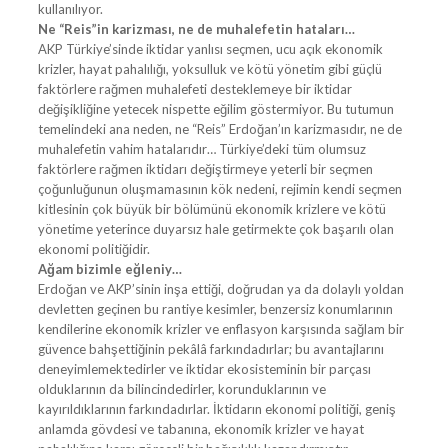
kullanılıyor.
Ne “Reis”in karizması, ne de muhalefetin hataları…
AKP Türkiye’sinde iktidar yanlısı seçmen, ucu açık ekonomik
krizler, hayat pahalılığı, yoksulluk ve kötü yönetim gibi güçlü
faktörlere rağmen muhalefeti desteklemeye bir iktidar
değişikliğine yetecek nispette eğilim göstermiyor. Bu tutumun
temelindeki ana neden, ne “Reis” Erdoğan’ın karizmasıdır, ne de
muhalefetin vahim hatalarıdır… Türkiye’deki tüm olumsuz
faktörlere rağmen iktidarı değiştirmeye yeterli bir seçmen
çoğunluğunun oluşmamasının kök nedeni, rejimin kendi seçmen
kitlesinin çok büyük bir bölümünü ekonomik krizlere ve kötü
yönetime yeterince duyarsız hale getirmekte çok başarılı olan
ekonomi politiğidir.
Ağam bizimle eğleniy…
Erdoğan ve AKP’sinin inşa ettiği, doğrudan ya da dolaylı yoldan
devletten geçinen bu rantiye kesimler, benzersiz konumlarının
kendilerine ekonomik krizler ve enflasyon karşısında sağlam bir
güvence bahşettiğinin pekâlâ farkındadırlar; bu avantajlarını
deneyimlemektedirler ve iktidar ekosisteminin bir parçası
olduklarının da bilincindedirler, korunduklarının ve
kayırıldıklarının farkındadırlar. İktidarın ekonomi politiği, geniş
anlamda gövdesi ve tabanına, ekonomik krizler ve hayat