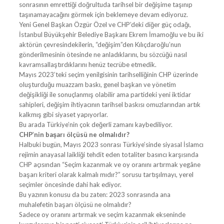
sonrasının emrettiği doğrultuda tarihsel bir değişime taşınıp
taşınamayacağını görmek için beklemeye devam ediyoruz.
Yeni Genel Başkan Özgür Özel ve CHP’deki diğer güç odağı,
İstanbul Büyükşehir Belediye Başkanı Ekrem İmamoğlu ve bu iki
aktörün çevresindekilerin, “değişim”den Kılıçdaroğlu’nun
gönderilmesinin ötesinde ne anladıklarını, bu sözcüğü nasıl
kavramsallaştırdıklarını henüz tecrübe etmedik.
Mayıs 2023’teki seçim yenilgisinin tarihselliğinin CHP üzerinde
oluşturduğu muazzam baskı, genel başkan ve yönetim
değişikliği ile sonuçlanmış olabilir ama partideki yeni iktidar
sahipleri, değişim ihtiyacının tarihsel baskısı omuzlarından artık
kalkmış gibi siyaset yapıyorlar.
Bu arada Türkiye’nin çok değerli zamanı kaybediliyor.
CHP’nin başarı ölçüsü ne olmalıdır?
Halbuki bugün, Mayıs 2023 sonrası Türkiye’sinde siyasal İslamcı
rejimin anayasal laikliği tehdit eden totaliter basıncı karşısında
CHP açısından “Seçim kazanmak ve oy oranını artırmak yegâne
başarı kriteri olarak kalmalı mıdır?” sorusu tartışılmayı, yerel
seçimler öncesinde dahi hak ediyor.
Bu yazının konusu da bu zaten: 2023 sonrasında ana
muhalefetin başarı ölçüsü ne olmalıdır?
Sadece oy oranını artırmak ve seçim kazanmak ekseninde