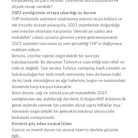
kurgulanmış bir parti siyaseti Türkiye’nin acil ihtiyaçlarına ne
ölçüde cevap verebilir?
2023 yenilgisinin ortaya çıkardığı üç durum
CHP bütünüyle seçimlere odaklanmış mevcut siyasi kültürü ve
tek boyutlu siyaset anlayışıyla, 2023 seçimlerinin doğurduğu
yeni meydan okumalar karşısında “demokrasi yanlısı ana
muhalefet” rolünü oynama görevini yerine getiremeyecektir.
2023 seçimleri sonrasının üç yeni gerçekliği CHP’yi değişmeye
mahkûm ediyor.
Birincisi, otoriter rejimin öngörülebilir bir süre için
kalıcılaşmasıdır. Bu durumun Türkiye’ye vaat ettiği asla refah ve
istikrar değildir. Tam tersine Türkiye, yerleşmiş keyfi yönetim ve
hukuksuzluğun her türlü menfi neticesiyle, hem de bunun belki
de hiç tanık olmadığımız en ağır halleriyle, bugün ve önümüzdeki
dönemde karşı karşıya kalacaktır.
İkinci durum, sağı ve soluyla parçalı muhalefetin 2023
yenilgisinden alıp alabileceği derslerle, Erdoğan/AKP iktidarını ilk
genel seçimde yenmek için yeniden ulusal çapta ittifaklar inşa
etmesinin öngörülebilir bir gelecekte imkânsız olmasa bile
fevkalade zorlaşmasıdır.
Devlete göç eden siyasal İslam
Üçüncü ve önemli durum ise siyasal İslam’ın devlete göçüyle
ilgili…