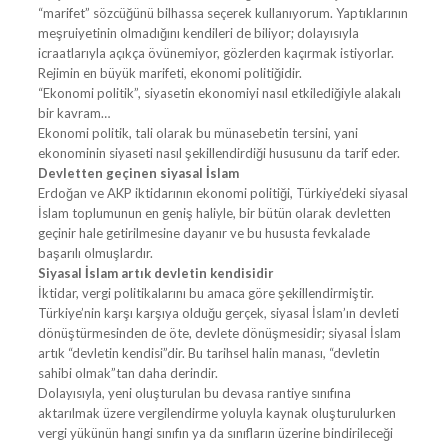
“marifet” sözcüğünü bilhassa seçerek kullanıyorum. Yaptıklarının
meşruiyetinin olmadığını kendileri de biliyor; dolayısıyla
icraatlarıyla açıkça övünemiyor, gözlerden kaçırmak istiyorlar.
Rejimin en büyük marifeti, ekonomi politiğidir.
“Ekonomi politik”, siyasetin ekonomiyi nasıl etkilediğiyle alakalı
bir kavram…
Ekonomi politik, tali olarak bu münasebetin tersini, yani
ekonominin siyaseti nasıl şekillendirdiği hususunu da tarif eder.
Devletten geçinen siyasal İslam
Erdoğan ve AKP iktidarının ekonomi politiği, Türkiye’deki siyasal
İslam toplumunun en geniş haliyle, bir bütün olarak devletten
geçinir hale getirilmesine dayanır ve bu hususta fevkalade
başarılı olmuşlardır.
Siyasal İslam artık devletin kendisidir
İktidar, vergi politikalarını bu amaca göre şekillendirmiştir.
Türkiye’nin karşı karşıya olduğu gerçek, siyasal İslam’ın devleti
dönüştürmesinden de öte, devlete dönüşmesidir; siyasal İslam
artık “devletin kendisi”dir. Bu tarihsel halin manası, “devletin
sahibi olmak”tan daha derindir.
Dolayısıyla, yeni oluşturulan bu devasa rantiye sınıfına
aktarılmak üzere vergilendirme yoluyla kaynak oluşturulurken
vergi yükünün hangi sınıfın ya da sınıfların üzerine bindirileceği