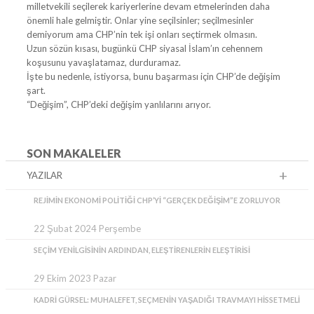
milletvekili seçilerek kariyerlerine devam etmelerinden daha
önemli hale gelmiştir. Onlar yine seçilsinler; seçilmesinler
demiyorum ama CHP’nin tek işi onları seçtirmek olmasın.
Uzun sözün kısası, bugünkü CHP siyasal İslam’ın cehennem
koşusunu yavaşlatamaz, durduramaz.
İşte bu nedenle, istiyorsa, bunu başarması için CHP’de değişim
şart.
“Değişim”, CHP’deki değişim yanlılarını arıyor.
SON MAKALELER
YAZILAR
REJIMIN EKONOMI POLITIĞI CHP’YI “GERÇEK DEĞIŞIM”E ZORLUYOR
22 Şubat 2024 Perşembe
SEÇIM YENILGISININ ARDINDAN, ELEŞTIRENLERIN ELEŞTIRISI
29 Ekim 2023 Pazar
KADRI GÜRSEL: MUHALEFET, SEÇMENIN YAŞADIĞI TRAVMAYI HISSETMELI