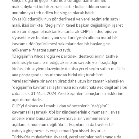
Kılıçdaroğlu’nu geçen kasımda koltuğundan indirmek
maksadıyla -ki bu bir zorunluluktu- kullanıldıktan sonra
unutulmaya terk edilen bir slogan olarak kaldı.
Oysa Kılıçdaroğlu’nun gönderilmesi ve yerel seçimlerin sath-ı
maili, ikisi birlikte, “değişim”in genel başkan değişikliğini işaret
eden bir slogan olmaktan kurtarılarak CHP’nin ideolojisi ve
siyasetine ve bunların yanı sıra Türkiye’nin ufkuna matuf bir
kavrama dönüştürülmesi bakımlarından bir başlangıcın
mükemmel fırsatını sunmaktaydı.
“Değişim”in Kılıçdaroğlu ve partideki destekçilerinin tasfiye
edilmesiyle sona ermediği, aksine bu sayede yeni başladığı
iddiası, bir söylem düzeyinde de olsa yerel seçim sath-ı mailinin
ana propaganda unsurlarından birini oluşturabilirdi.
Yerel seçimlere bir aydan biraz daha uzun bir zaman kalmışken
“değişim”in kavramsallaştırılması için vakit hâlâ geç değil ama bu
çaba artık 31 Mart 2024 Yerel Seçimleri sonuçlarının risklerine
açık durumdadır.
CHP’yi Ankara ve İstanbul’dan yönetenlerin “değişim”i
kavramsallaştırmak gibi bir gündemlerinin olmamasını, siyasi
önceliklerinin buna zaman ayırmaya izin vermemesiyle
açıklamak mümkün değil; fikri altyapılarının da böylesi bir
çabaya girişmeye elverişli olmadığını hissettiriyorlar.
Türkiye’de muhalefetin siyaseti, yerel seçimler bağlamında da