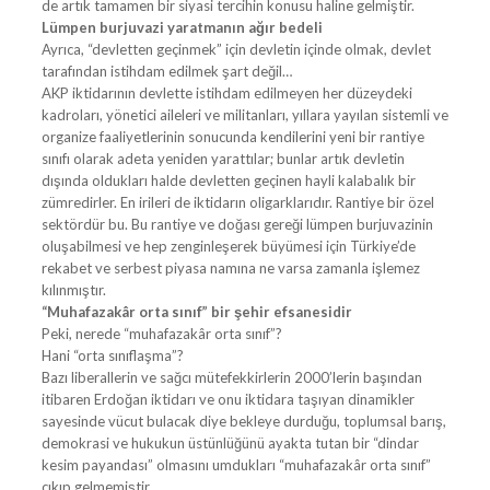
de artık tamamen bir siyasi tercihin konusu haline gelmiştir.
Lümpen burjuvazi yaratmanın ağır bedeli
Ayrıca, “devletten geçinmek” için devletin içinde olmak, devlet
tarafından istihdam edilmek şart değil…
AKP iktidarının devlette istihdam edilmeyen her düzeydeki
kadroları, yönetici aileleri ve militanları, yıllara yayılan sistemli ve
organize faaliyetlerinin sonucunda kendilerini yeni bir rantiye
sınıfı olarak adeta yeniden yarattılar; bunlar artık devletin
dışında oldukları halde devletten geçinen hayli kalabalık bir
zümredirler. En irileri de iktidarın oligarklarıdır. Rantiye bir özel
sektördür bu. Bu rantiye ve doğası gereği lümpen burjuvazinin
oluşabilmesi ve hep zenginleşerek büyümesi için Türkiye’de
rekabet ve serbest piyasa namına ne varsa zamanla işlemez
kılınmıştır.
“Muhafazakâr orta sınıf” bir şehir efsanesidir
Peki, nerede “muhafazakâr orta sınıf”?
Hani “orta sınıflaşma”?
Bazı liberallerin ve sağcı mütefekkirlerin 2000’lerin başından
itibaren Erdoğan iktidarı ve onu iktidara taşıyan dinamikler
sayesinde vücut bulacak diye bekleye durduğu, toplumsal barış,
demokrasi ve hukukun üstünlüğünü ayakta tutan bir “dindar
kesim payandası” olmasını umdukları “muhafazakâr orta sınıf”
çıkıp gelmemiştir.