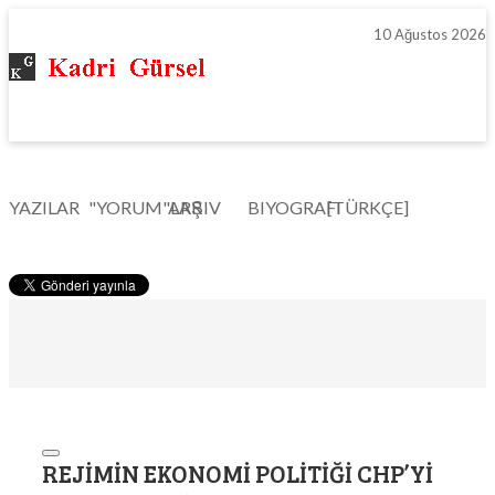
10 Ağustos 2026
YAZILAR
"YORUM"LAR
ARŞIV
BIYOGRAFI
[TÜRKÇE]
REJIMIN EKONOMI POLITIĞI CHP’YI