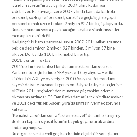
istihdam sayıları”nı paylaşırken 2007 yılına kadar geri
gidebiliyor. Bu kaynağa göre 2007 yılında kamuda kadrolu
personel, sözleşmeli personel, sürekli ve geçici işçi ve geçici
personel olmak üzere toplam 2 milyon 927 bin kişi çalışıyordu.
Buna ve bundan sonra paylaşacağım sayılara silahlı kuvvetler
mensupları dahil değil.
Ne ilginçtir ki kamu personeli sayısı 2007-2011 yılları arasında
pek de değişmiyor, 2 milyon 927 binden, 3 milyon 37 bine
çıkıyor. Dört yılda 110 binlik makul bir artış…
2011, dönüm noktası
2011’de Türkiye tarihsel bir dönüm noktasından geçiyor:
Parlamento seçimlerinde AKP yüzde 49 oy alıyor… Her iki
kişiden biri AKP’ye oy veriyor. 2010 Anayasa Referandumu
sayesinde ivme kazanan Ergenekon-Balyoz tasfiye süreçleri ve
AKP’nin 2011 seçimlerinden muazzam güç tahkim ederek
çıkmasının ardından TSK’nın üst kademesi artık hiç direnemiyor
ve 2011’deki Yüksek Askeri Şura’da istifasını vermek zorunda
kalıyor…
“Kemalist yargı”dan sonra “askeri vesayet” de tarihe karışmış,
devletin kapıları siyasal İslam’ın büyük göçüne artık ardına
kadar açılmıştır…
Bu organize ve sistemli göç hareketinin ölçülebilir sonuçlarını