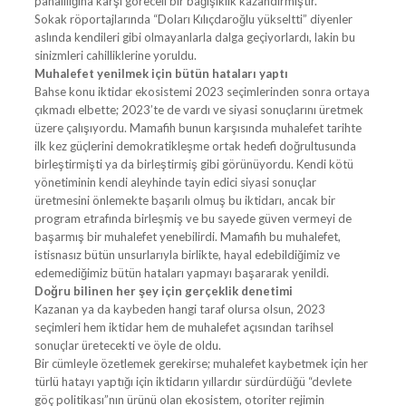
pahalılığına karşı göreceli bir bağışıklık kazandırmıştır.
Sokak röportajlarında “Doları Kılıçdaroğlu yükseltti” diyenler
aslında kendileri gibi olmayanlarla dalga geçiyorlardı, lakin bu
sinizmleri cahilliklerine yoruldu.
Muhalefet yenilmek için bütün hataları yaptı
Bahse konu iktidar ekosistemi 2023 seçimlerinden sonra ortaya
çıkmadı elbette; 2023’te de vardı ve siyasi sonuçlarını üretmek
üzere çalışıyordu. Mamafih bunun karşısında muhalefet tarihte
ilk kez güçlerini demokratikleşme ortak hedefi doğrultusunda
birleştirmişti ya da birleştirmiş gibi görünüyordu. Kendi kötü
yönetiminin kendi aleyhinde tayin edici siyasi sonuçlar
üretmesini önlemekte başarılı olmuş bu iktidarı, ancak bir
program etrafında birleşmiş ve bu sayede güven vermeyi de
başarmış bir muhalefet yenebilirdi. Mamafih bu muhalefet,
istisnasız bütün unsurlarıyla birlikte, hayal edebildiğimiz ve
edemediğimiz bütün hataları yapmayı başararak yenildi.
Doğru bilinen her şey için gerçeklik denetimi
Kazanan ya da kaybeden hangi taraf olursa olsun, 2023
seçimleri hem iktidar hem de muhalefet açısından tarihsel
sonuçlar üretecekti ve öyle de oldu.
Bir cümleyle özetlemek gerekirse; muhalefet kaybetmek için her
türlü hatayı yaptığı için iktidarın yıllardır sürdürdüğü “devlete
göç politikası”nın ürünü olan ekosistem, otoriter rejimin