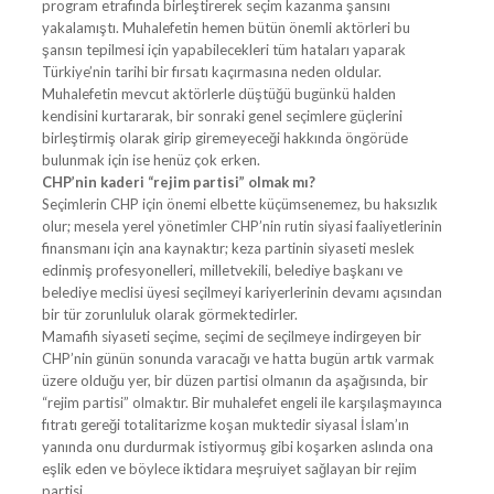
program etrafında birleştirerek seçim kazanma şansını
yakalamıştı. Muhalefetin hemen bütün önemli aktörleri bu
şansın tepilmesi için yapabilecekleri tüm hataları yaparak
Türkiye’nin tarihi bir fırsatı kaçırmasına neden oldular.
Muhalefetin mevcut aktörlerle düştüğü bugünkü halden
kendisini kurtararak, bir sonraki genel seçimlere güçlerini
birleştirmiş olarak girip giremeyeceği hakkında öngörüde
bulunmak için ise henüz çok erken.
CHP’nin kaderi “rejim partisi” olmak mı?
Seçimlerin CHP için önemi elbette küçümsenemez, bu haksızlık
olur; mesela yerel yönetimler CHP’nin rutin siyasi faaliyetlerinin
finansmanı için ana kaynaktır; keza partinin siyaseti meslek
edinmiş profesyonelleri, milletvekili, belediye başkanı ve
belediye meclisi üyesi seçilmeyi kariyerlerinin devamı açısından
bir tür zorunluluk olarak görmektedirler.
Mamafih siyaseti seçime, seçimi de seçilmeye indirgeyen bir
CHP’nin günün sonunda varacağı ve hatta bugün artık varmak
üzere olduğu yer, bir düzen partisi olmanın da aşağısında, bir
“rejim partisi” olmaktır. Bir muhalefet engeli ile karşılaşmayınca
fıtratı gereği totalitarizme koşan muktedir siyasal İslam’ın
yanında onu durdurmak istiyormuş gibi koşarken aslında ona
eşlik eden ve böylece iktidara meşruiyet sağlayan bir rejim
partisi…