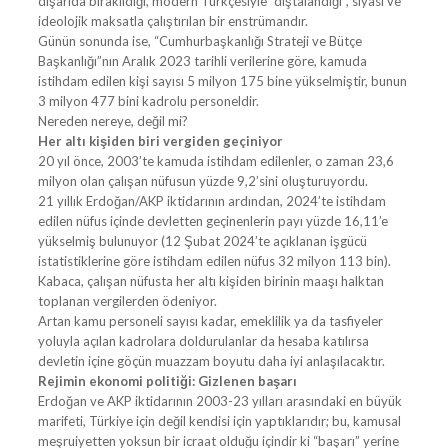
dışarıda bırakıldığı, modern Türkçesiyle “dıştalandığı”, siyasi ve
ideolojik maksatla çalıştırılan bir enstrümandır.
Günün sonunda ise, “Cumhurbaşkanlığı Strateji ve Bütçe
Başkanlığı”nın Aralık 2023 tarihli verilerine göre, kamuda
istihdam edilen kişi sayısı 5 milyon 175 bine yükselmiştir, bunun
3 milyon 477 bini kadrolu personeldir.
Nereden nereye, değil mi?
Her altı kişiden biri vergiden geçiniyor
20 yıl önce, 2003’te kamuda istihdam edilenler, o zaman 23,6
milyon olan çalışan nüfusun yüzde 9,2’sini oluşturuyordu.
21 yıllık Erdoğan/AKP iktidarının ardından, 2024’te istihdam
edilen nüfus içinde devletten geçinenlerin payı yüzde 16,11’e
yükselmiş bulunuyor (12 Şubat 2024’te açıklanan işgücü
istatistiklerine göre istihdam edilen nüfus 32 milyon 113 bin).
Kabaca, çalışan nüfusta her altı kişiden birinin maaşı halktan
toplanan vergilerden ödeniyor.
Artan kamu personeli sayısı kadar, emeklilik ya da tasfiyeler
yoluyla açılan kadrolara doldurulanlar da hesaba katılırsa
devletin içine göçün muazzam boyutu daha iyi anlaşılacaktır.
Rejimin ekonomi politiği: Gizlenen başarı
Erdoğan ve AKP iktidarının 2003-23 yılları arasındaki en büyük
marifeti, Türkiye için değil kendisi için yaptıklarıdır; bu, kamusal
meşruiyetten yoksun bir icraat olduğu içindir ki “başarı” yerine