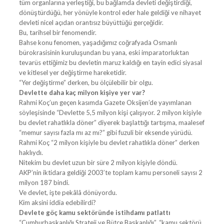
tüm organlarına yerleştiği, bu bağlamda devleti değiştirdiği,
dönüştürdüğü, her yönüyle kontrol eder hale geldiği ve nihayet
devleti nicel açıdan orantısız büyüttüğü gerçeğidir.
Bu, tarihsel bir fenomendir.
Bahse konu fenomen, yaşadığımız coğrafyada Osmanlı
bürokrasisinin kuruluşundan bu yana, eski imparatorluktan
tevarüs ettiğimiz bu devletin maruz kaldığı en tayin edici siyasal
ve kitlesel yer değiştirme hareketidir.
“Yer değiştirme” derken, bu ölçülebilir bir olgu.
Devlette daha kaç milyon kişiye yer var?
Rahmi Koç’un geçen kasımda Gazete Oksijen’de yayımlanan
söyleşisinde “Devlette 5,5 milyon kişi çalışıyor. 2 milyon kişiyle
bu devlet rahatlıkla döner” diyerek başlattığı tartışma, maalesef
“memur sayısı fazla mı az mı?” gibi fuzuli bir eksende yürüdü.
Rahmi Koç “2 milyon kişiyle bu devlet rahatlıkla döner” derken
haklıydı.
Nitekim bu devlet uzun bir süre 2 milyon kişiyle döndü.
AKP’nin iktidara geldiği 2003’te toplam kamu personeli sayısı 2
milyon 187 bindi.
Ve devlet, işte pekâlâ dönüyordu.
Kim aksini iddia edebilirdi?
Devlete göç kamu sektöründe istihdamı patlattı
“Cumhurbaşkanlığı Strateji ve Bütçe Başkanlığı”, “kamu sektörü