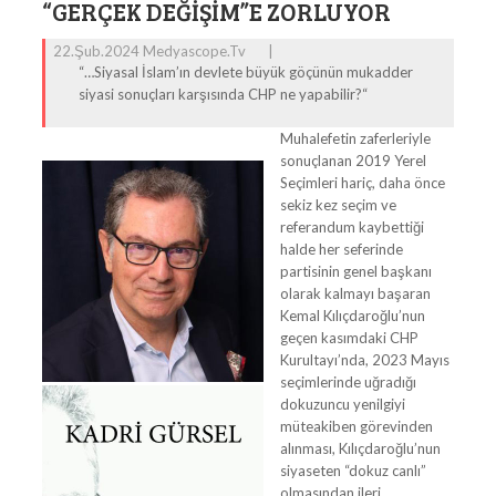
“GERÇEK DEĞIŞIM”E ZORLUYOR
22.Şub.2024 Medyascope.tv
|
“…Siyasal İslam’ın devlete büyük göçünün mukadder
siyasi sonuçları karşısında CHP ne yapabilir?“
Muhalefetin zaferleriyle
sonuçlanan 2019 Yerel
Seçimleri hariç, daha önce
sekiz kez seçim ve
referandum kaybettiği
halde her seferinde
partisinin genel başkanı
olarak kalmayı başaran
Kemal Kılıçdaroğlu’nun
geçen kasımdaki CHP
Kurultayı’nda, 2023 Mayıs
seçimlerinde uğradığı
dokuzuncu yenilgiyi
müteakiben görevinden
alınması, Kılıçdaroğlu’nun
siyaseten “dokuz canlı”
olmasından ileri