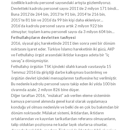
özellikle kadrolu personel sayısındaki artışta gözlemliyoruz.
Devletteki kadrolu personel sayısı 2011’de 2 milyon 171 bindi…
Buna 2012’de 264 bin, 2013’te 91 bin, 2014’te 216 bin,
2015’te 81 bin ve 2016’da 99 bin kişi daha ekleniyor…
2016’da kadrolu personel sayısı artık 2 milyon 922 bin
olmuştur; toplam kamu personeli sayısı da 3 milyon 604 bin…
Fethullahçıların devletten tasfiyesi
2016, siyasal göç hareketinde 2011’den sonra yeni bir dönüm
noktasını işaret eder. Türkiye İslamcı hareketinin iki gücü, AKP
ve Fethullahçı örgüt arasındaki iktidar kavgası adeta bir “iç
savaş”a dönüşmüştür.
Fethullahçı örgütün TSK içindeki silahlı kanadı vasıtasıyla 15
Temmuz 2016’da giriştiği darbe kalkışması bastırılmış ve
örgütün devlet içindeki mensuplarının tasfiyesine hız verilmiştir.
Bu nedenle kadrolu personel sayısı takip eden iki yılda 100 bin
civarında azalır, 2 milyon 826 bine düşer.
Diğer taraftan 2016, “mülakat” adı verilen eleme sisteminin
kamuya personel alımında genel kural olarak uygulamaya
konduğu yıl olması nedeniyle ve belki de en çok bu bakımdan bir
dönüm noktasıdır. Mülakat sistemi, iktidardan, iktidarın
ortaklarından ve kayırılan tarikatlardan referansı olmayanların,
talip oldukları pozisyona ne kadar layık olurlarsa olsunlar,