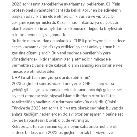
2023 sonrasının gerçeklerine uyarlanmayı beklerken, CHP’nin
profesyonel siyasetçileri çantada keklik görünen belediyelerin
başkan adaylıklarını elde etmek için kıyasıya ve yıpratıcı bir
çekişme içine girmişlerdi. Kazanılması imkânsız ya da çok zor
olan belediyelerin adaylıkları söz konusu olduğunda böylesi bir
rekabet hemen hiç yaşanmadı.
Bu hazin manzaradan da anladık ki CHP’li profesyoneller, sadece
seçim kazanmak için dizayn ettikleri siyaset anlayışlarının bile
gerisine düşmüşlerdir. Bu yerel seçimde partilerinin yerel
yönetimlerdeki iktidar alanını genişletmek için mücadele
vermekten ziyade, elde kalacak olanın sahipliği için birbirleriyle
mücadele etmekteydiler.
CHP totalitarizme gidişi durdurabilir mi?
2023 seçimleri sonrasındaki Türkiye’de, CHP’nin hep yapa
geldiği gibi seçim kazanmak hedefi ile sınırlandırdığı geleneksel
siyaset etme tarzıyla, siyasal İslamcı iktidarın otoriterlikten
totaliterliğe yönelimini durdurması mümkün değildir. Çünkü
Türkiye’de 2023’ten sonra, bir vasıta olarak seçimler, bu yazıda
anlata geldiğim nedenlerden dolayı otoriterleşmenin önüne set
çekme kapasitesini büyük ölçüde yitirmiştir.
Rekabetçi otoriter rejimin eşitsiz oyun sahasında muhalefet
sadece bir kez, o da 2023’te, güçlerini ortak bir vizyon ve