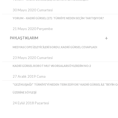
30 Mayıs 2020 Cumartesi
YORUM – KADRI GÜRSEL (27): TÜRKIYE NEDEN SEÇIM TARTIŞIYOR?
21 Mayıs 2020 Perşembe
PAYLAŞTIKLARIM
MEDYASCOPE IZLEYICILERI SORDU, KADRI GÜRSEL CEVAPLADI
23 Mayıs 2020 Cumartesi
KADRI GÜRSEL ROBOT MU? #SORSALARSÖYLERDIM NO:2
27 Aralık 2019 Cuma
“GEZI KUŞAĞI” TÜRKIYE’YI NEDEN TERK EDIYOR? KADRI GÜRSEL ILE “BEYIN 
ÜZERINE SÖYLEŞI
24 Eylül 2018 Pazartesi