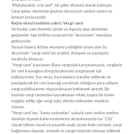
“Muhafazakâr orta sınıf”, bir şehir efsanesi olarak kalmıştır.
Çıkıp gelen, devletten geçinen devasa bir rantiye zümre ve
lümpen burjuvazidir.
Rejim ekosisteminin yakıtı: Vergi rantı
Ve bunlar, yani devletin içinde ve dışında olup devletten
geçinenler, hep birlikte muazzam bir “ekosistem” meydana
getiriyorlar.
Siyasal İslamcı iktidar ekonomi politiğinin ürünü olan bu
ekosistem “vergi rantı”nın üretimi, dolaşımı ve paylaşımı
etrafında dönüyor.
“Vergi rantı” kavramını (Rant vergisiyle karıştırılmasın), vergilerin
bir rant kaynağına dönüştürülmesini vurgulamak için
kullanıyorum. Son amaç, kayırılanlara transfer edilecek ve
paylaşılacak bir rant kaynağı yaratmak olduğuna göre adilane
vergi politikalarının oluşturulmasını beklemek abestir. Bir
kesimin vergi rantından kaynaklanan refahı, başka bir kesim
mağdur edilip ağır vergi yükü altında ezilmeden mümkün
olamaz.
“Vergi rantı”nın, “kamu yatırımları” yoluyla yeni rantiye sınıfının
devletin dışında kalan kesimlerine aktarılmasında ise “21b”
olarak bilinen davet ve pazarlık usulü sözde ihale yöntemi, yasal
bağlamının dışında, sistemli ve yaygın biçimde istismar edilerek