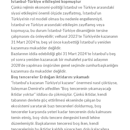
İstanbul-Türkiye etkileşimi kopmuştur
Çünkü rejimin ekonomi-politiği İstanbul ve Türkiye arasındaki
siyasi etkileşimi önemli ölçüde zayıflatmış, İstanbul’un
Türkiye’nin rol modeli olması bu nedenle engellenmişti.
İstanbul ve Türkiye arasındaki etkileşim zayıflamış veya
kopmuşsa, bu durum İstanbul-Türkiye dinamiğinin tersine
çalışmasını da önleyebilir; velhasıl 2023’te Türkiye’de kazananın
31 Mart 2024’te, beş yıl önce kaybettiği İstanbul’u yeniden
kazanması mukadder değildir.
Bazılarının iddia edebildiği gibi 31 Mart 2024’te İstanbul’u beş
yıl sonra yeniden kazanacak bir muhalefet partisi adayının
2028’de yapılması öngörülen genel seçimde cumhurbaşkanlığını
kazanması da mukadder değildir.
Boş tencereler Erdoğan iktidarını yıkamadı
“İstanbul’u kazanan Türkiye’yi kazanır” önermesi nasıl çöktüyse,
Süleyman Demirel’e atfedilen “Boş tencerenin yıkamayacağı
iktidar yoktur” iddiası da çökmüştür. Çünkü iktidar, kendi
tabanının devlete göç ettirilmesi ekseninde çalışan bu
ekosistemi yaratarak bazı tencereleri doldurmuş, boş
tencereler karşısında yeteri kadar tencerenin dolu kalmasını
temin etmiş, boş-dolu tencere dengesini kendi lehine
düzenlemiştir. Başkalarının tenceresi boş iken, kendi
tencerelerinin bu iktidar kaldığı sürece hep dolu kalacağına