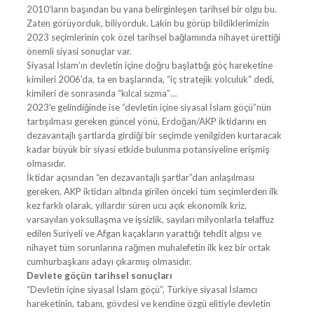
2010’ların başından bu yana belirginleşen tarihsel bir olgu bu.
Zaten görüyorduk, biliyorduk. Lakin bu görüp bildiklerimizin
2023 seçimlerinin çok özel tarihsel bağlamında nihayet ürettiği
önemli siyasi sonuçlar var.
Siyasal İslam’ın devletin içine doğru başlattığı göç hareketine
kimileri 2006’da, ta en başlarında, “iç stratejik yolculuk” dedi,
kimileri de sonrasında “kılcal sızma”…
2023’e gelindiğinde ise “devletin içine siyasal İslam göçü”nün
tartışılması gereken güncel yönü, Erdoğan/AKP iktidarını en
dezavantajlı şartlarda girdiği bir seçimde yenilgiden kurtaracak
kadar büyük bir siyasi etkide bulunma potansiyeline erişmiş
olmasıdır.
İktidar açısından “en dezavantajlı şartlar”dan anlaşılması
gereken, AKP iktidarı altında girilen önceki tüm seçimlerden ilk
kez farklı olarak, yıllardır süren ucu açık ekonomik kriz,
varsayılan yoksullaşma ve işsizlik, sayıları milyonlarla telaffuz
edilen Suriyeli ve Afgan kaçakların yarattığı tehdit algısı ve
nihayet tüm sorunlarına rağmen muhalefetin ilk kez bir ortak
cumhurbaşkanı adayı çıkarmış olmasıdır.
Devlete göçün tarihsel sonuçları
“Devletin içine siyasal İslam göçü”, Türkiye siyasal İslamcı
hareketinin, tabanı, gövdesi ve kendine özgü elitiyle devletin