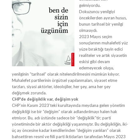
gelmiyordu.
Dokuzuncu yenilgiyi
öncekilerden ayıran husus,
bunun tarihsel bir yenilgi
olmasıydı.
2023 Mayıs seçim
sonuçlarının muhalefeti yüz
yüze bıraktığı tayin edici
realiteler ve artık siyasetin
eskisi gibi devam
edemeyecek oluşu,
yenilginin “tarihsel” olarak nitelendirilmesini mümkün kılıyor.
Muhalefet partilerinin örgütsel yapılanmaları, siyaset etme
tarzları, siyasi aktörler, ideolojiler, her şey, ama her şey
değişmek zorunda.
CHP’de değişiklik var, değişim yok
CHP’nin Kasım 2023’teki kurultayında meydana gelen yönetim
değişikliği ise bir “değişim” olarak adlandırılmayı halen hak
etmiyor. Bu, adı üstünde sadece bir “değişiklik”tir; parti
yönetiminde bir aktör değişikliği yaşanmıştır. Bu değişikliğin, iki-
üç ay öncesine kadar kendilerinden “değişim yanlıları” olarak
bahsettiren resmî ve fiili parti iktidarları tarafından Mayıs 2023