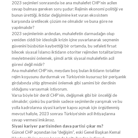
2023 seçimleri sonrasında ise ana muhalefet CHP’nin acilen
cevap bulması gereken soru şudur: Rejimin ekonomi politiği ve
bunun ürettiği, iktidar değişimine ket vuran ekosistem
karşısında üretilecek çözüm ne olmalıdır ve buna göre ne
yapılmalıdır?
2023 seçimlerinin ardından, muhalefetin darmadağın olup
yeniden ciddi bir ideolojik krizin içine yuvarlanarak seçmenin
güvenini büsbütün kaybettiği bir ortamda, bu sefaleti fırsat
bilecek siyasal İslamcı iktidarın otoriter rejimden totalitarizme
meyletmesini önlemek, şimdi artık siyasal muhalefetin acil
görevi değil midir?
Ana muhalefet CHP’nin, meydanı boş bulan iktidarın totaliter
rejim koşusunu durdurmak ve Türkiye’nin kusursuz bir perişanlık
girdabında yitip gitmesini önlemek gibi samimi bir derdinin
olduğunu varsaymak istiyorum.
Varsa böyle bir derdi CHP’nin, değişmek gibi bir önceliği de
olmalıdır; çünkü bu partinin sadece seçimlerde yarışmak ve bu
yolla kadrolarına siyasi kariyer kapısı açmak için örgütlenmiş
mevcut haliyle, 2023 sonrası Türkiye’sinin acil ihtiyaçlarına
cevap vermesi imkânsız.
Siyasi kariyer partisinden dava partisi çıkar mı?
Güncel CHP açısından ise “değişim”, eski Genel Başkan Kemal