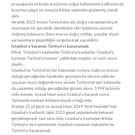
propaganda ve baskı araçlarının yoğun kullanımının katkısıyla da
kusursuz çalıştı ve sonuçta iktidar seçimden güçlenmiş olarak
çıktı.
Ve artık 2023 öncesi Türkiye’sine ait, doğru varsayılan birçok
önermenin bir gerçeklik denetimine tâbi tutulması zarureti
doğmuş bulunuyor. Bunu kısa ve doğru yoldan, popüler siyasi
varsayımların geçerliliğini sorgulayarak yapabiliriz.
İstanbul’u kazanan Türkiye’yi kazanamadı
Misal, “İstanbul’u kaybeden Türkiye’yi kaybeder, İstanbul’u
kazanan Türkiye’yi kazanır” şeklindeki meşhur ve veciz siyasi
deyim…
İstanbul’un Türkiye’nin her bakımdan motoru, kalbi ve öncüsü
olduğu gerçeğinden hareketle, geçmişte bu devasa şehirde
yaşanan siyasi değişimin kısa sürede Türkiye’nin geri kalanında
da yaşanmış olduğu gerçeğinden gücünü alıyor. 1994’te böyle
oldu mesela, siyasal İslam önce İstanbul’u kazandı sonra
Türkiye’de merkezi iktidarın büyük ortağı oldu.
Aradan 25 yıl geçti ve siyasal İslam 2019 Yerel Seçimleri’nde
İstanbul’u kaybetti; lakin 2023 genel seçimlerinde kehanet
gerçekleşmedi, tam tersi oldu; İstanbul’u kaybeden iktidar
Türkiye’yi de kaybetmedi, İstanbul’u kazanan muhalefet de
Türkiye’yi kazanamadı.